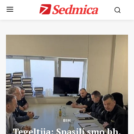
Sedmica
BIH
Tegeltija: Spasili smo bh.