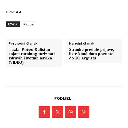
Autor:
A.A.
IZVOR
Klix.ba
Prethodni članak
Naredni članak
Tuzla: Počeo Đulistan –
Stranke predale prijave,
sajam ruralnog turizma i
liste kandidata poznate
zdravih životnih navika
do 20. avgusta
(VIDEO)
PODIJELI: