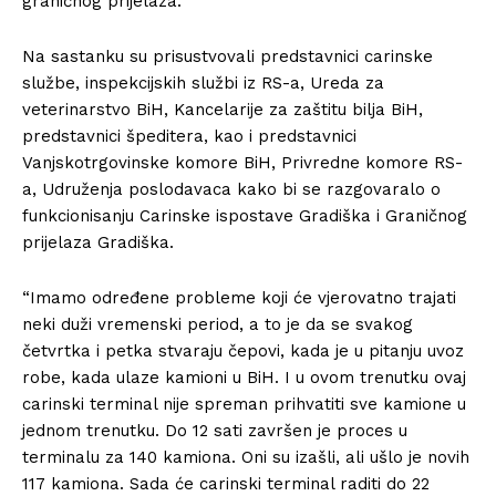
graničnog prijelaza.
Na sastanku su prisustvovali predstavnici carinske
službe, inspekcijskih službi iz RS-a, Ureda za
veterinarstvo BiH, Kancelarije za zaštitu bilja BiH,
predstavnici špeditera, kao i predstavnici
Vanjskotrgovinske komore BiH, Privredne komore RS-
a, Udruženja poslodavaca kako bi se razgovaralo o
funkcionisanju Carinske ispostave Gradiška i Graničnog
prijelaza Gradiška.
“Imamo određene probleme koji će vjerovatno trajati
neki duži vremenski period, a to je da se svakog
četvrtka i petka stvaraju čepovi, kada je u pitanju uvoz
robe, kada ulaze kamioni u BiH. I u ovom trenutku ovaj
carinski terminal nije spreman prihvatiti sve kamione u
jednom trenutku. Do 12 sati završen je proces u
terminalu za 140 kamiona. Oni su izašli, ali ušlo je novih
117 kamiona. Sada će carinski terminal raditi do 22