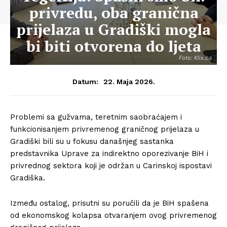
privredu, oba granična
prijelaza u Gradiški mogla
bi biti otvorena do ljeta
Foto: Klix.ba
22. Maja 2026.
Datum:
Problemi sa gužvama, teretnim saobraćajem i
funkcionisanjem privremenog graničnog prijelaza u
Gradiški bili su u fokusu današnjeg sastanka
predstavnika Uprave za indirektno oporezivanje BiH i
privrednog sektora koji je održan u Carinskoj ispostavi
Gradiška.
Između ostalog, prisutni su poručili da je BiH spašena
od ekonomskog kolapsa otvaranjem ovog privremenog