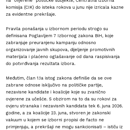
na “ovjerene” političke subjekte, Centralna izborna
komisija (CIK) do isteka rokova u junu nije izricala kazne
za evidentne prekršaje.
Pravila ponašanja u izbornom periodu strogo su
definisana Poglavljem 7 Izbornog zakona BiH, koje
zabranjuje preuranjenu kampanju odnosno
organizovanje javnih skupova, dijeljenje promotivnih
materijala i plaćeno oglašavanje od dana raspisivanja
do potvrđivanja rezultata izbora.
Međutim, član 1.1a istog zakona definiše da se ove
zabrane odnose isključivo na političke partije,
nezavisne kandidate i koalicije koje su zvanično
ovjerene za učešće. S obzirom na to da su rokovi za
ovjeru stranaka i nezavisnih kandidata tek 6. juna 2026.
godine, a za koalicije 23. juna, stvoren je zakonski
vakuum u kojem se izborni propisi de facto ne
primjenjuju, a prekršaji ne mogu sankcionisati – ističu iz