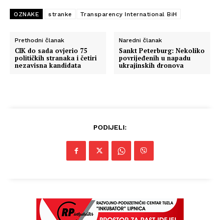
OZNAKE
stranke
Transparency International BiH
Info
Prethodni članak
Naredni članak
CIK do sada ovjerio 75
Sankt Peterburg: Nekoliko
političkih stranaka i četiri
povrijeđenih u napadu
O nama
nezavisna kandidata
ukrajinskih dronova
Kontakt
Impressum
PODIJELI: