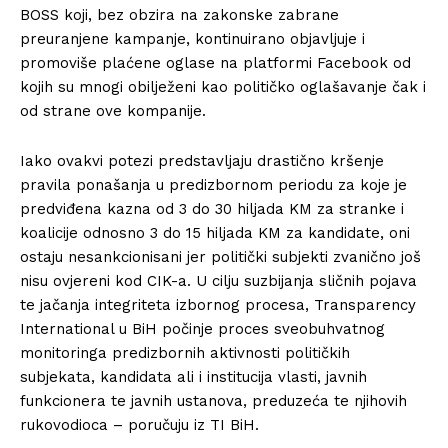
BOSS koji, bez obzira na zakonske zabrane
preuranjene kampanje, kontinuirano objavljuje i
promoviše plaćene oglase na platformi Facebook od
kojih su mnogi obilježeni kao političko oglašavanje čak i
od strane ove kompanije.
Iako ovakvi potezi predstavljaju drastično kršenje
pravila ponašanja u predizbornom periodu za koje je
predviđena kazna od 3 do 30 hiljada KM za stranke i
koalicije odnosno 3 do 15 hiljada KM za kandidate, oni
ostaju nesankcionisani jer politički subjekti zvanično još
nisu ovjereni kod CIK-a. U cilju suzbijanja sličnih pojava
te jačanja integriteta izbornog procesa, Transparency
International u BiH počinje proces sveobuhvatnog
monitoringa predizbornih aktivnosti političkih
subjekata, kandidata ali i institucija vlasti, javnih
funkcionera te javnih ustanova, preduzeća te njihovih
rukovodioca – poručuju iz TI BiH.