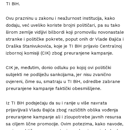
TI BiH.
Ovu prazninu u zakonu i neažurnost institucija, kako
dodaju, već uveliko koriste brojni političari, pa su tako
širom zemlje vidljivi bilbordi koji promovišu novonastale
stranke i političke pokrete, poput onih dr Vlade Đajića i
Draška Stanivukovića, koje je TI BiH prijavio Centralnoj
izbornoj komisiji (CIK) zbog preuranjene kampanje.
CIK je, međutim, donio odluku po kojoj ovi politički
subjekti ne podliježu sankcijama, jer nisu zvanično
ovjereni, čime su, smatraju u TI BiH, odredbe zabrane
preuranjene kampanje faktički obesmišljene.
Iz TI BiH podsjećaju da su i ranije u više navrata
prijavljivali Vladu Đajića zbog različitih oblika vođenja
preuranjene kampanje ali i zloupotrebe javnih resursa
sa ciljem lične promocije. Ovim potezima, kako navode,