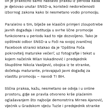
on je praktično samo nastavio praksu iz perioda kada
je djelovao unutar SNSD-a, koristeći nedorečenosti
izbornog zakona kako bi nesmetano vodio promociju.
Paralelno s tim, bilježe se klasični primjeri zloupotrebe
javnih događaja i institucija u svrhe lične promocije
funkcionera u periodu kad to nije dozvoljeno. Tako je
opštinski odbor SNSD-a u Foči na svojoj zvaničnoj
Facebook stranici istakao da je ‘Opština Foča
pokrovitelj maturske večeri’, uz fotografije i tekst u
kojem načelnik Milan Vukadinović i predsjednik
Skupštine Nikola Vasiljević, obojica iz te stranke,
dočekuju maturante, prisvajajući javni događaj za
vlastitu promociju – navodi TI BiH.
Slična praksa, kažu, nesmetano se odvija i u online
prostoru, gdje se pravila otvoreno krše plaćenim
oglašavanjem što najbolje demonstrira Mirnes Ajanović,
vijećnik u Gradskom vijeću Tuzle i predsjednik stranke