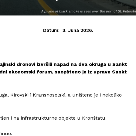
A plume of black smoke is seen over the port of St. Petersb
Datum:
3. Juna 2026.
ajinski dronovi izvršili napad na dva okruga u Sankt
dni ekonomski forum, saopšteno je iz uprave Sankt
, Kirovski i Kransnoselski, a uništeno je i nekoliko
ršen i na infrastrukturne objekte u Kronštatu.
ginuo.