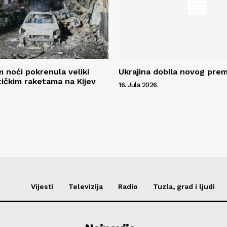
m noći pokrenula veliki
Ukrajina dobila novog prem
tičkim raketama na Kijev
16. Jula 2026.
Vijesti
Televizija
Radio
Tuzla, grad i ljudi