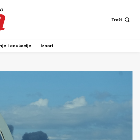
a
fo
Traži
je i edukacije
Izbori