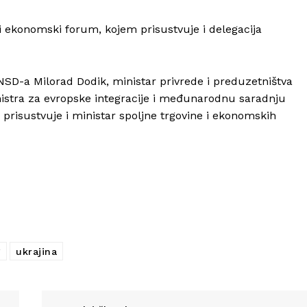
ekonomski forum, kojem prisustvuje i delegacija
SD-a Milorad Dodik, ministar privrede i preduzetništva
Info
istra za evropske integracije i međunarodnu saradnju
risustvuje i ministar spoljne trgovine i ekonomskih
O nama
Kontakt
Impressum
g
ukrajina