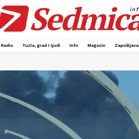
Sedmic
in
Radio
Tuzla, grad i ljudi
Info
Magazin
Zapošljavan