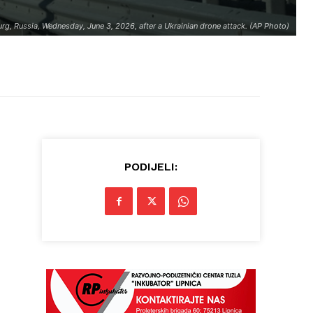
urg, Russia, Wednesday, June 3, 2026, after a Ukrainian drone attack. (AP Photo)
PODIJELI: