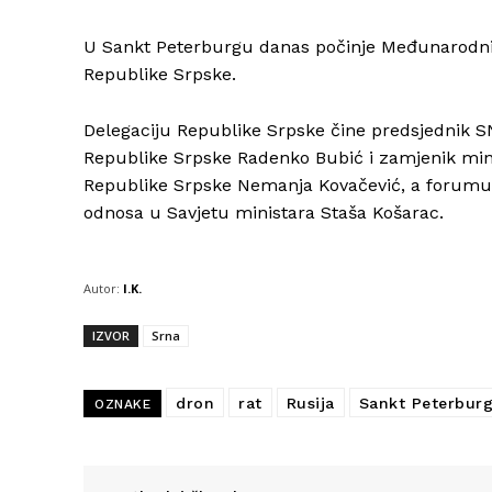
U Sankt Peterburgu danas počinje Međunarodni 
Republike Srpske.
Delegaciju Republike Srpske čine predsjednik SN
Republike Srpske Radenko Bubić i zamjenik min
Republike Srpske Nemanja Kovačević, a forumu p
odnosa u Savjetu ministara Staša Košarac.
Autor:
I.K.
IZVOR
Srna
dron
rat
Rusija
Sankt Peterbur
OZNAKE