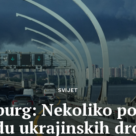
SVIJET
burg: Nekoliko po
u ukrajinskih d