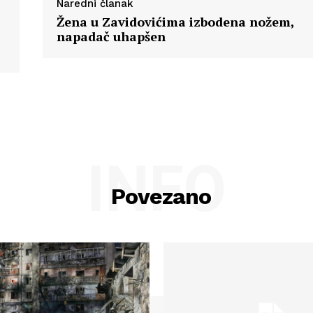
Naredni članak
Žena u Zavidovićima izbodena nožem,
napadač uhapšen
INFO
Povezano