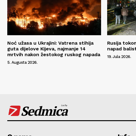
Noć užasa u Ukrajini: Vatrena stihija
Rusija toko
guta dijelove Kijeva, najmanje 14
napad balis
mrtvih nakon žestokog ruskog napada
19. Jula 2026.
5. Augusta 2026.
Sedmica
info