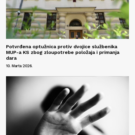
Info
O nama
Kontakt
Potvrđena optužnica protiv dvojice službenika
MUP-a KS zbog zloupotrebe položaja i primanja
Impressum
dara
10. Marta 2026.