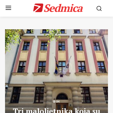
Sedmica
BIH
Tri maloljetnika koja su