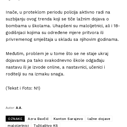
Inače, u proteklom periodu policija aktivno radi na
suzbijanju ovog trenda koji se tiče lažnim dojava o
bombama u školama. Uhapšeni su maloljetnici, ali i 18-
godišnjaci kojima su određene mjere pritvora ili
privremenog smještaja u skladu sa njihovim godinama.
Međutim, problem je u tome što se ne staje ukraj
dojavama pa tako svakodnevno škole odgađaju
nastavu ili je izvode online, a nastavnici, učenici i
roditelji su na izmaku snaga.
(Tekst i Foto: N1)
Autor:
A.A.
OZNAKE
Azra Bavčić
Kanton Sarajevo
lažne dojave
maloljetnici
Tužilaštvo KS