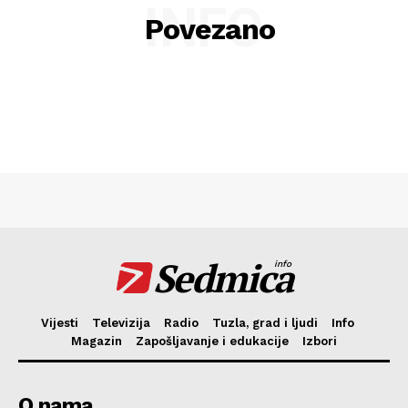
INFO
Povezano
Sedmica
info
Vijesti
Televizija
Radio
Tuzla, grad i ljudi
Info
Magazin
Zapošljavanje i edukacije
Izbori
O nama