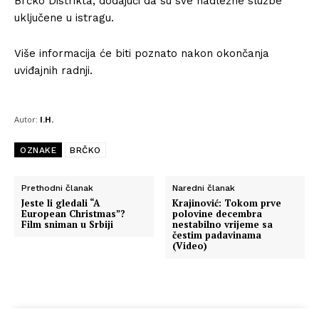
Brčko Distrikta, dodajući da su sve nadležne službe
uključene u istragu.
Više informacija će biti poznato nakon okončanja
uviđajnih radnji.
Autor:
I.H.
OZNAKE
BRČKO
Prethodni članak
Naredni članak
Jeste li gledali “A
Krajinović: Tokom prve
European Christmas”?
polovine decembra
Film sniman u Srbiji
nestabilno vrijeme sa
čestim padavinama
(Video)