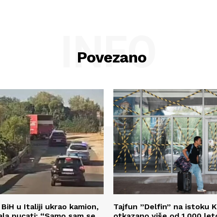
INFO
Povezano
BiH u Italiji ukrao kamion,
Tajfun ”Delfin” na istoku K
rala pucati: “Samo sam se
otkazano više od 1.000 let