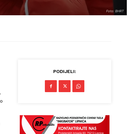
Foto: BHRT
PODIJELI:
o
no
i