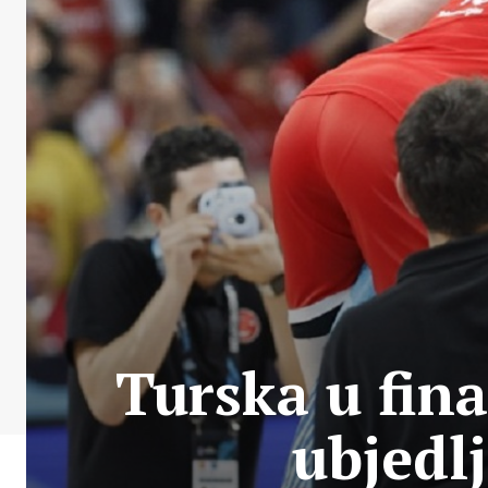
Turska u fin
ubjedl