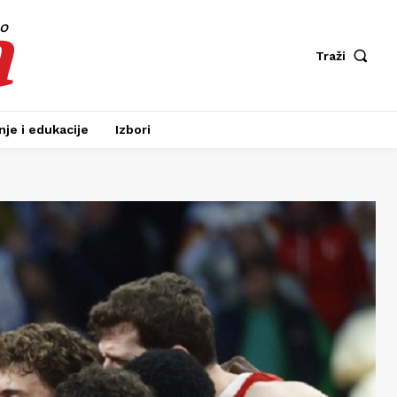
a
fo
Traži
je i edukacije
Izbori