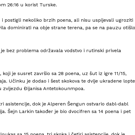
om 26:16 u korist Turske.
i postigli nekoliko brzih poena, ali nisu uspijevali ugroziti
ila dominirati na obje strane terena, pa se na pauzu otišl
je bez problema održavala vodstvo i rutinski privela
koji je susret završio sa 28 poena, uz šut iz igre 11/15,
ja. Učinku je dodao i šest skokova te dvije ukradene lopte
Info
ku zvijezdu Đijanisa Antetokounmpoa.
O nama
ri asistencije, dok je Alperen Šengun ostvario dabl-dabl
Kontakt
ija. Šejn Larkin također je bio dvocifren sa 14 poena i pet
Impressum
ukas sa 15 poena, tri skoka i četiri asistencije, dok je