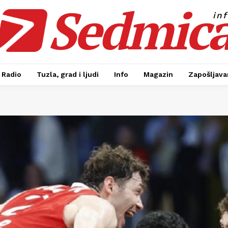
Sedmic
in
Radio
Tuzla, grad i ljudi
Info
Magazin
Zapošljavan