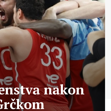
venstva nakon
 Grčkom