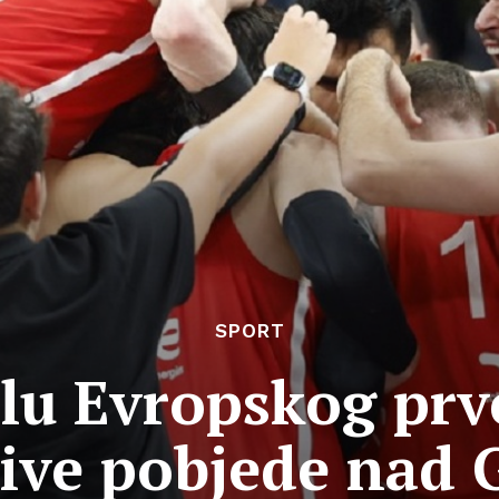
SPORT
alu Evropskog pr
jive pobjede nad