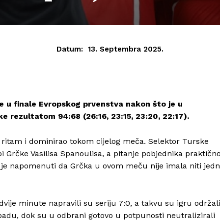
Datum:
13. Septembra 2025.
e u finale Evropskog prvenstva nakon što je u
e rezultatom 94:68 (26:16, 23:15, 23:20, 22:17).
 ritam i dominirao tokom cijelog meča. Selektor Turske
i Grčke Vasilisa Spanoulisa, a pitanje pobjednika praktičn
ivo je napomenuti da Grčka u ovom meču nije imala niti jed
vije minute napravili su seriju 7:0, a takvu su igru održal
apadu, dok su u odbrani gotovo u potpunosti neutralizirali