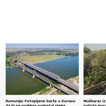
Rumunija: Potopljene barže u Dunavu
Muškarac iz 
da bi se podigao vodostaj rijeke
policija mo