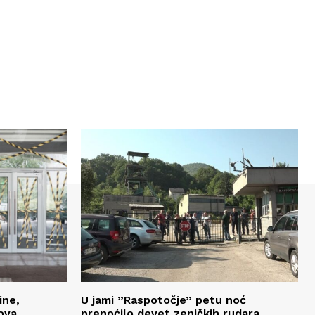
ine,
U jami ”Raspotočje” petu noć
ova
prenoćilo devet zeničkih rudara