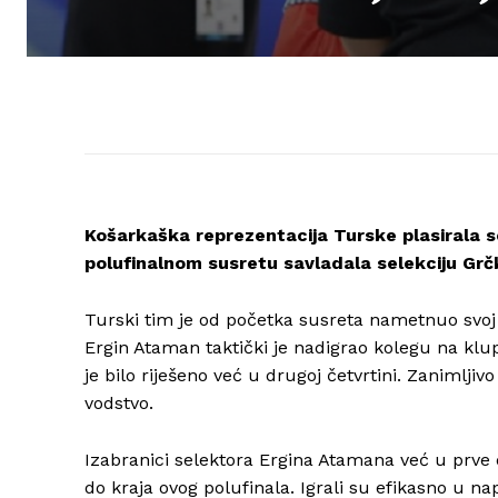
Košarkaška reprezentacija Turske plasirala s
polufinalnom susretu savladala selekciju Grčk
Turski tim je od početka susreta nametnuo svoj
Ergin Ataman taktički je nadigrao kolegu na klup
je bilo riješeno već u drugoj četvrtini. Zanimlj
vodstvo.
Izabranici selektora Ergina Atamana već u prve d
do kraja ovog polufinala. Igrali su efikasno u n