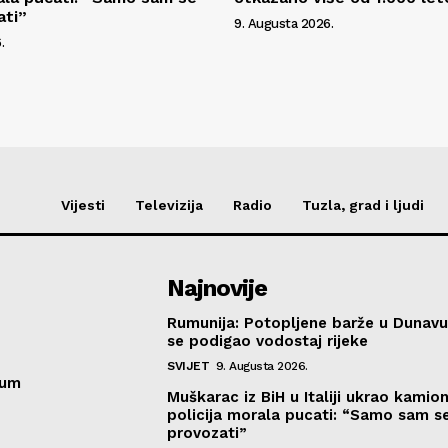
ati”
9. Augusta 2026.
.
Vijesti
Televizija
Radio
Tuzla, grad i ljudi
Najnovije
Rumunija: Potopljene barže u Dunavu
se podigao vodostaj rijeke
SVIJET
9. Augusta 2026.
sum
Muškarac iz BiH u Italiji ukrao kamion
policija morala pucati: “Samo sam se
provozati”