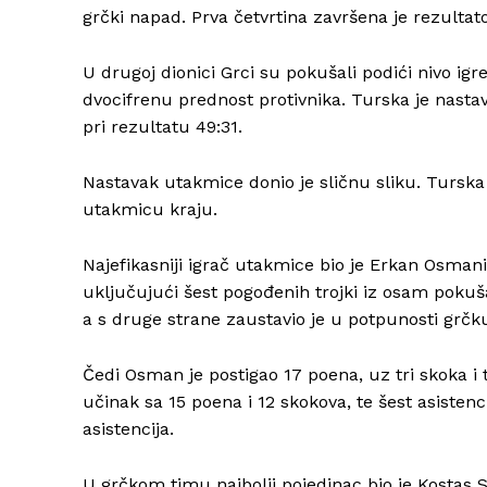
grčki napad. Prva četvrtina završena je rezultat
U drugoj dionici Grci su pokušali podići nivo igre 
dvocifrenu prednost protivnika. Turska je nastav
pri rezultatu 49:31.
Nastavak utakmice donio je sličnu sliku. Turska 
utakmicu kraju.
Najefikasniji igrač utakmice bio je Erkan Osmani, 
uključujući šest pogođenih trojki iz osam pokuša
a s druge strane zaustavio je u potpunosti grč
Čedi Osman je postigao 17 poena, uz tri skoka i t
učinak sa 15 poena i 12 skokova, te šest asistenc
asistencija.
U grčkom timu najbolji pojedinac bio je Kostas Slo