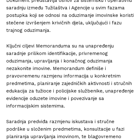
Dokument predstavlja osnov za sistemsku i operativnu
saradnju između Tužilaštva i Agencije u svim fazama
postupka koji se odnosi na oduzimanje imovinske koristi
stečene izvršenjem krivičnih djela, uključujući i fazu
trajnog oduzimanja.
Ključni ciljevi Memoranduma su na unapređenju
saradnje prilikom identifikacije, privremenog
oduzimanja, upravljanja i konačnog oduzimanja
nezakonite imovine. Memorandum definiše i
pravovremenu razmjenu informacija u konkretnim
predmetima, planiranje zajedničkih aktivnosti i stručnih
edukacija za tužioce i policijske službenike, unapređenje
evidencije oduzete imovine i povezivanje sa
informacijskim sistemima.
Saradnja predviđa razmjenu iskustava i stručne
podrške u složenim predmetima, konsultacije u fazi
planiranja upravljanja imovinom, te blagovremeno