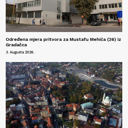
Info
O nama
Kontakt
Određena mjera pritvora za Mustafu Mehića (26) iz
Impressum
Gradačca
3. Augusta 2026.