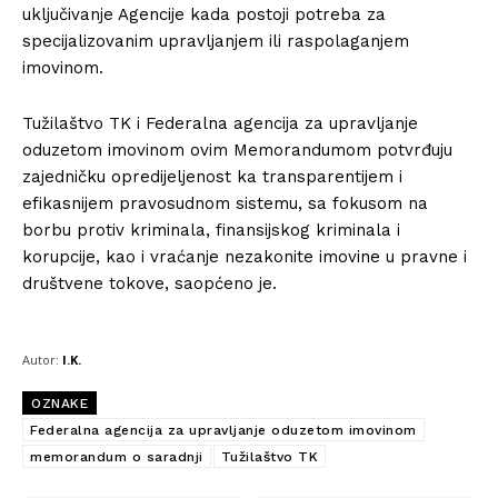
uključivanje Agencije kada postoji potreba za
specijalizovanim upravljanjem ili raspolaganjem
imovinom.
Tužilaštvo TK i Federalna agencija za upravljanje
oduzetom imovinom ovim Memorandumom potvrđuju
zajedničku opredijeljenost ka transparentijem i
efikasnijem pravosudnom sistemu, sa fokusom na
borbu protiv kriminala, finansijskog kriminala i
korupcije, kao i vraćanje nezakonite imovine u pravne i
društvene tokove, saopćeno je.
Autor:
I.K.
OZNAKE
Federalna agencija za upravljanje oduzetom imovinom
memorandum o saradnji
Tužilaštvo TK