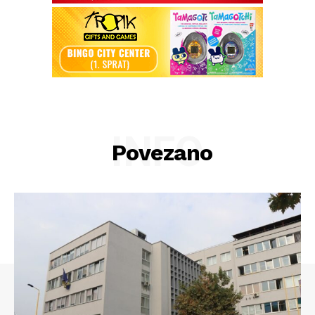
INFO
Povezano