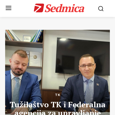
Sedmica
TK
Tužilaštvo TK i Federalna
agencija za upravljanje