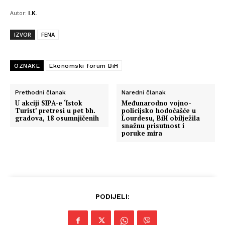
Autor:
I.K.
IZVOR
FENA
OZNAKE
Ekonomski forum BiH
Prethodni članak
Naredni članak
U akciji SIPA-e ‘Istok
Međunarodno vojno-
Turist’ pretresi u pet bh.
policijsko hodočašće u
gradova, 18 osumnjičenih
Lourdesu, BiH obilježila
snažnu prisutnost i
poruke mira
Info
O nama
PODIJELI:
Kontakt
Impressum