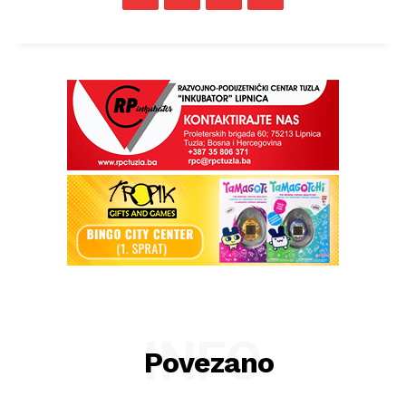
INFO
Povezano