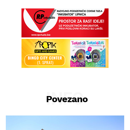
INFO
Povezano