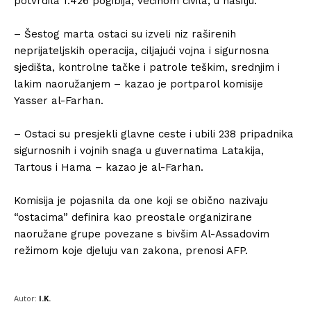
potvrdila 1.426 pogibija, većinom civila, u nasilju.
– Šestog marta ostaci su izveli niz raširenih
neprijateljskih operacija, ciljajući vojna i sigurnosna
sjedišta, kontrolne tačke i patrole teškim, srednjim i
lakim naoružanjem – kazao je portparol komisije
Yasser al-Farhan.
– Ostaci su presjekli glavne ceste i ubili 238 pripadnika
sigurnosnih i vojnih snaga u guvernatima Latakija,
Tartous i Hama – kazao je al-Farhan.
Komisija je pojasnila da one koji se obično nazivaju
“ostacima” definira kao preostale organizirane
naoružane grupe povezane s bivšim Al-Assadovim
režimom koje djeluju van zakona, prenosi AFP.
Autor:
I.K.