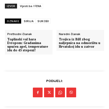
IZVOR
Vijesti.ba / FENA
OZNAKE
SIRIJA
SUKOBI
Prethodni članak
Naredni članak
Toplinski val hara
Trojica iz BiH zbog
Evropom: Građanima
naljepnica na odmorištu u
upućen apel, temperature
Hrvatskoj idu u zatvor
idu do 45 stepeni!
PODIJELI: