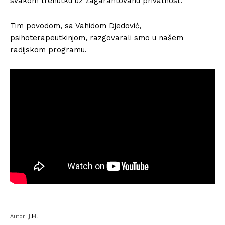
svakom trenutku uz zagarantovanu privatnost.
Tim povodom, sa Vahidom Djedović,
psihoterapeutkinjom, razgovarali smo u našem
radijskom programu.
Autor:
J.H.