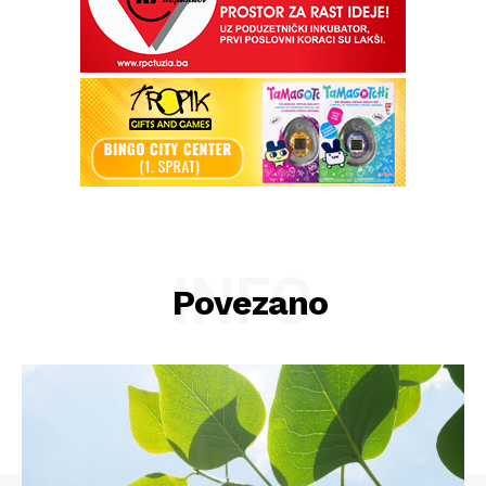
INFO
Povezano