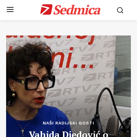
Sedmica
NAŠI RADIJSKI GOSTI
Vahida Djedović o