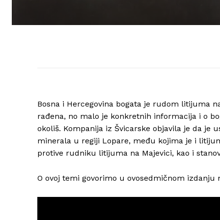
Bosna i Hercegovina bogata je rudom litijuma na
rađena, no malo je konkretnih informacija i o bo
okoliš. Kompanija iz Švicarske objavila je da je 
minerala u regiji Lopare, među kojima je i litij
protive rudniku litijuma na Majevici, kao i stanov
O ovoj temi govorimo u ovosedmičnom izdanju n