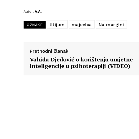
Autor:
A.A.
litijum
majevica
Na margini
OZNAKE
Prethodni članak
Vahida Djedović o korištenju umjetne
inteligencije u psihoterapiji (VIDEO)