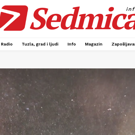
Sedmic
in
Radio
Tuzla, grad i ljudi
Info
Magazin
Zapošljavan