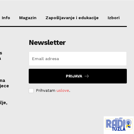
Info
Magazin
Zapošljavanje i edukacije
Izbori
Newsletter
s
a
PRIJAVA
ona
jece
Prihvatam
uslove
.
čje,