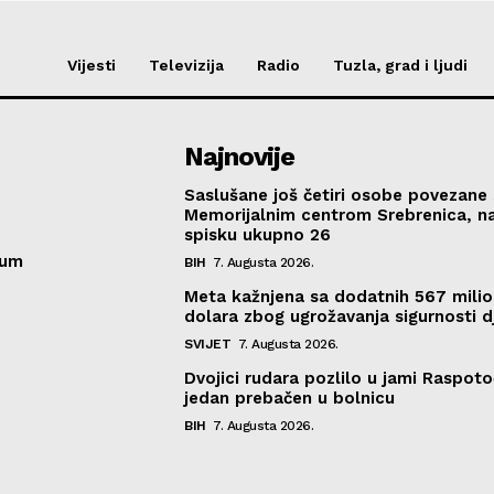
Vijesti
Televizija
Radio
Tuzla, grad i ljudi
Najnovije
Saslušane još četiri osobe povezane 
Memorijalnim centrom Srebrenica, n
spisku ukupno 26
sum
BIH
7. Augusta 2026.
Meta kažnjena sa dodatnih 567 mili
dolara zbog ugrožavanja sigurnosti d
SVIJET
7. Augusta 2026.
Dvojici rudara pozlilo u jami Raspoto
jedan prebačen u bolnicu
BIH
7. Augusta 2026.