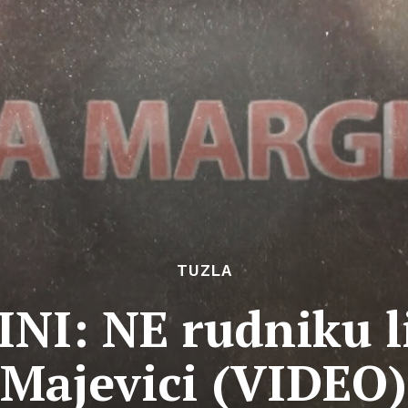
TUZLA
I: NE rudniku l
Majevici (VIDEO)