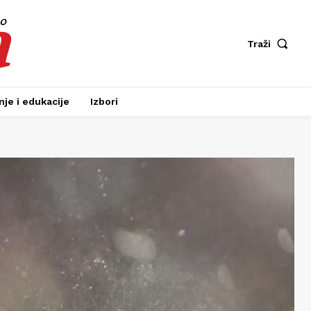
a
fo
Traži
je i edukacije
Izbori