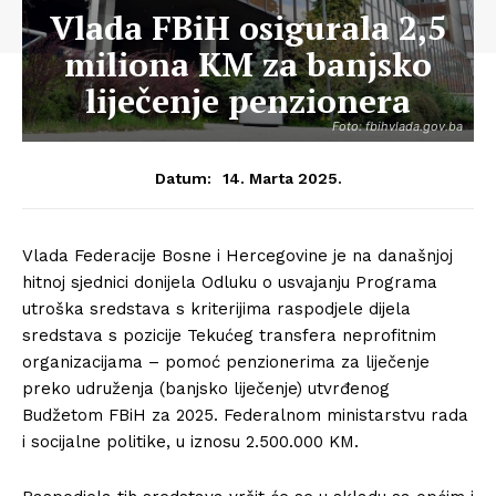
Vlada FBiH osigurala 2,5
miliona KM za banjsko
liječenje penzionera
Foto: fbihvlada.gov.ba
14. Marta 2025.
Datum:
Vlada Federacije Bosne i Hercegovine je na današnjoj
hitnoj sjednici donijela Odluku o usvajanju Programa
utroška sredstava s kriterijima raspodjele dijela
sredstava s pozicije Tekućeg transfera neprofitnim
organizacijama – pomoć penzionerima za liječenje
preko udruženja (banjsko liječenje) utvrđenog
Budžetom FBiH za 2025. Federalnom ministarstvu rada
i socijalne politike, u iznosu 2.500.000 KM.