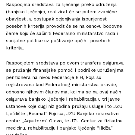
Raspodjela sredstava za liječenje preko udruženja
(banjsko liječenje), realizirat će se putem zvanične
obavijesti, a postupak ocjenjivanja ispunjenosti
posebnih kriterija provodit će se na osnovu bodovne
šeme koju će sačiniti Federalno ministarstvo rada i
socijalne politike uz poštivanje općih i posebnih
kriterija.
Raspodjelom sredstava po ovom transferu osigurava
se pružanje finansijske pomoći i podrške udruženjima
penzionera na nivou Federacije BiH, koja su
registrovana kod Federalnog ministarstva pravde,
odnosno njihovim članovima, kojima se na ovaj način
osigurava banjsko liječenje i rehabilitacija u tri javne
ustanove koje dugi niz godina pružaju usluge i to JZU
Lječilište „Reumal” Fojnica, JZU Banjsko rekreativni
centar „Aquaterm” Olovo, te JZU Centar za fizikalnu
medicinu, rehabilitaciju i banjsko liječenje “Ilidža”