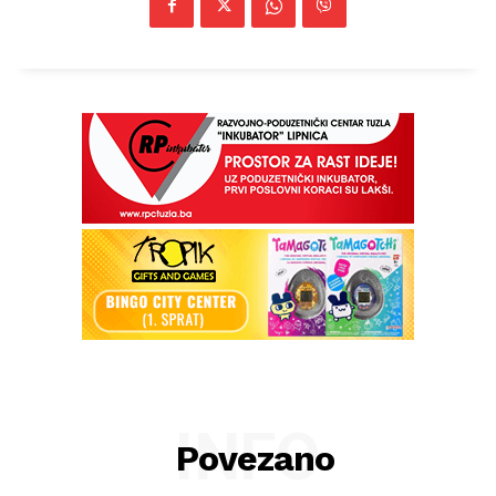
Impressum
INFO
Povezano