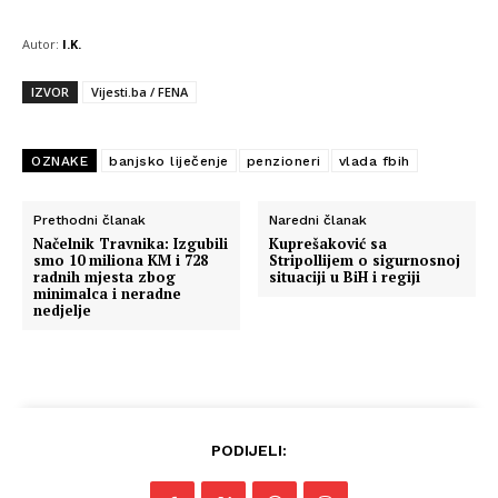
Autor:
I.K.
IZVOR
Vijesti.ba / FENA
OZNAKE
banjsko liječenje
penzioneri
vlada fbih
Prethodni članak
Naredni članak
Načelnik Travnika: Izgubili
Kuprešaković sa
smo 10 miliona KM i 728
Stripollijem o sigurnosnoj
radnih mjesta zbog
situaciji u BiH i regiji
minimalca i neradne
nedjelje
Info
O nama
PODIJELI:
Kontakt