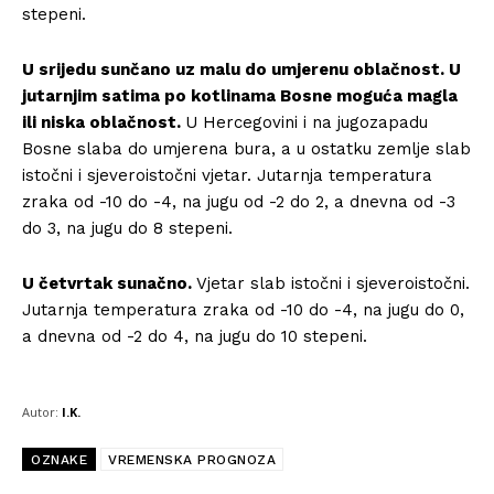
stepeni.
U srijedu sunčano uz malu do umjerenu oblačnost. U
jutarnjim satima po kotlinama Bosne moguća magla
ili niska oblačnost.
U Hercegovini i na jugozapadu
Bosne slaba do umjerena bura, a u ostatku zemlje slab
istočni i sjeveroistočni vjetar. Jutarnja temperatura
zraka od -10 do -4, na jugu od -2 do 2, a dnevna od -3
do 3, na jugu do 8 stepeni.
U četvrtak sunačno.
Vjetar slab istočni i sjeveroistočni.
Jutarnja temperatura zraka od -10 do -4, na jugu do 0,
a dnevna od -2 do 4, na jugu do 10 stepeni.
Autor:
I.K.
OZNAKE
VREMENSKA PROGNOZA