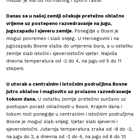
milibar je viši od normalnog i sporo raste.
Danas se u našoj zemlji očekuje pretežno oblačno
vrijeme uz postepeno razvedravanje na jugu,
jugozapadu i sjeveru zemlje.
Ponegdje u Bosni je
moguć povremen i slab snijeg. U Hercegovini i na
jugozapadu Bosne slaba do umjerena bura, a u ostatku
zemlje slab istočni i sjeveroistočni vjetar. Najviša
dnevna temperatura od -2 do 4, na jugu od 5 do 11
stepeni.
U utorak u centralnim i istočnim područjima Bosne
jutro oblačno i maglovito uz prolazno razvedravanje
tokom dana.
U ostatku zemlje pretežno sunčano uz
postupan porast oblačnosti u Bosni. Krajem dana i
tokom noći ponegdje u centralnim i istočnim područjima
Bosne je moguć slab snijeg. Vjetar slab sjeverni i
sjeveroistočni. Jutarnja temperatura zraka od -8 do -2,
na jugu do 2, a dnevna od -2 do 4, na jugu od 6 do 10