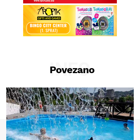
INFO
Povezano