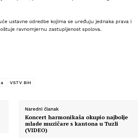
uće ustavne odredbe kojima se uređuju jednaka prava i
 poštuje ravnomjernu zastupljenost spolova.
ja
VSTV BiH
Naredni članak
Koncert harmonikaša okupio najbolje
mlade muzičare s kantona u Tuzli
(VIDEO)