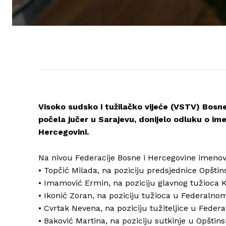
Visoko sudsko i tužilačko vijeće (VSTV) Bosn
počela jučer u Sarajevu, donijelo odluku o im
Hercegovini.
Na nivou Federacije Bosne i Hercegovine imenov
• Topčić Milada, na poziciju predsjednice Opšti
• Imamović Ermin, na poziciju glavnog tužioca 
• Ikonić Zoran, na poziciju tužioca u Federalno
• Cvrtak Nevena, na poziciju tužiteljice u Feder
• Baković Martina, na poziciju sutkinje u Opšt