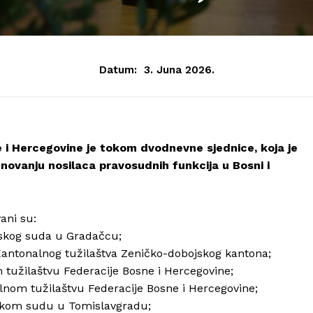
Datum:
3. Juna 2026.
e i Hercegovine je tokom dvodnevne sjednice, koja je
enovanju nosilaca pravosudnih funkcija u Bosni i
ani su:
nskog suda u Gradačcu;
Kantonalnog tužilaštva Zeničko-dobojskog kantona;
m tužilaštvu Federacije Bosne i Hercegovine;
alnom tužilaštvu Federacije Bosne i Hercegovine;
inskom sudu u Tomislavgradu;