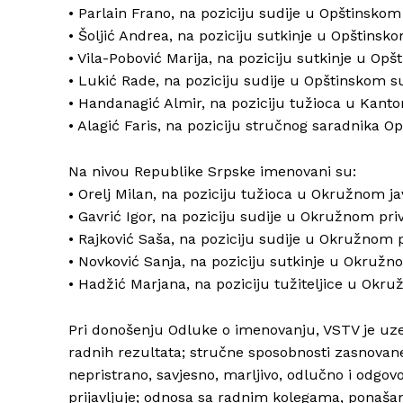
• Parlain Frano, na poziciju sudije u Opštinsko
• Šoljić Andrea, na poziciju sutkinje u Opštins
• Vila-Pobović Marija, na poziciju sutkinje u O
• Lukić Rade, na poziciju sudije u Opštinskom 
• Handanagić Almir, na poziciju tužioca u Kant
• Alagić Faris, na poziciju stručnog saradnika O
Na nivou Republike Srpske imenovani su:
• Orelj Milan, na poziciju tužioca u Okružnom j
• Gavrić Igor, na poziciju sudije u Okružnom p
• Rajković Saša, na poziciju sudije u Okružnom
• Novković Sanja, na poziciju sutkinje u Okruž
• Hadžić Marjana, na poziciju tužiteljice u Okr
Pri donošenju Odluke o imenovanju, VSTV je uzeo
radnih rezultata; stručne sposobnosti zasnovane
nepristrano, savjesno, marljivo, odlučno i odgov
prijavljuje; odnosa sa radnim kolegama, ponašanj