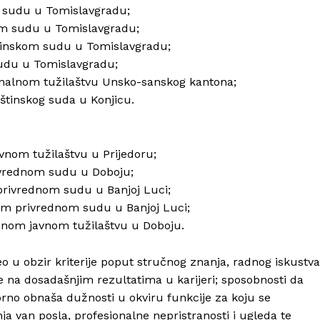
m sudu u Tomislavgradu;
kom sudu u Tomislavgradu;
pštinskom sudu u Tomislavgradu;
sudu u Tomislavgradu;
onalnom tužilaštvu Unsko-sanskog kantona;
pštinskog suda u Konjicu.
avnom tužilaštvu u Prijedoru;
rivrednom sudu u Doboju;
 privrednom sudu u Banjoj Luci;
nom privrednom sudu u Banjoj Luci;
Info
užnom javnom tužilaštvu u Doboju.
O nama
 u obzir kriterije poput stručnog znanja, radnog iskustva
Kontakt
 na dosadašnjim rezultatima u karijeri; sposobnosti da
orno obnaša dužnosti u okviru funkcije za koju se
Impressum
a van posla, profesionalne nepristranosti i ugleda te