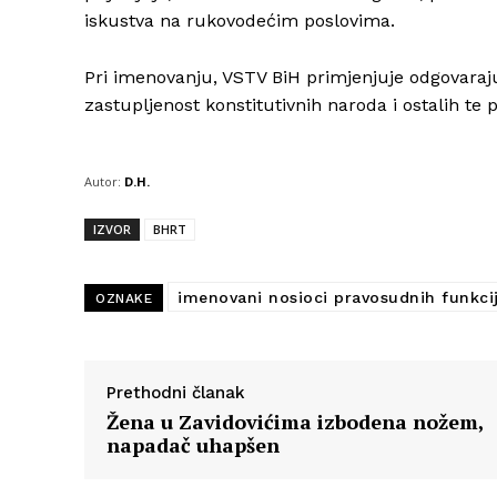
iskustva na rukovodećim poslovima.
Pri imenovanju, VSTV BiH primjenjuje odgovaraj
zastupljenost konstitutivnih naroda i ostalih te
Autor:
D.H.
IZVOR
BHRT
imenovani nosioci pravosudnih funkci
OZNAKE
Prethodni članak
Žena u Zavidovićima izbodena nožem,
napadač uhapšen