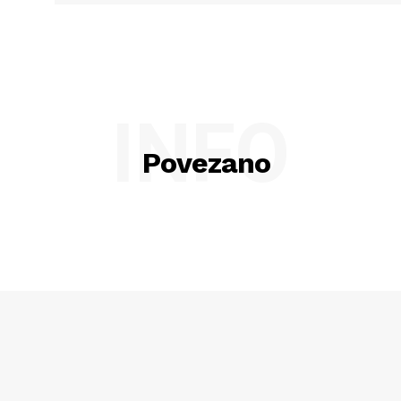
INFO
Povezano