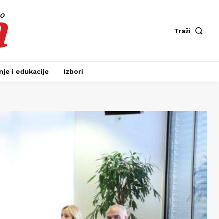
a
fo
Traži
je i edukacije
Izbori