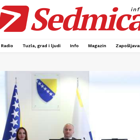
Sedmic
in
Radio
Tuzla, grad i ljudi
Info
Magazin
Zapošljavan