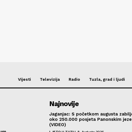
Vijesti
Televizija
Radio
Tuzla, grad i ljudi
Najnovije
Jaganjac: S početkom augusta zabil
oko 250.000 posjeta Panonskim jeze
(VIDEO)
sum
LJETO U TUZLI
8. Augusta 2026.