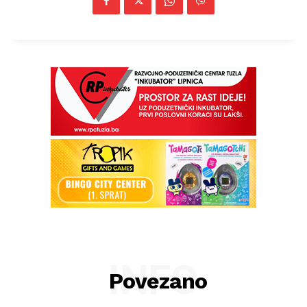
INFO
Povezano