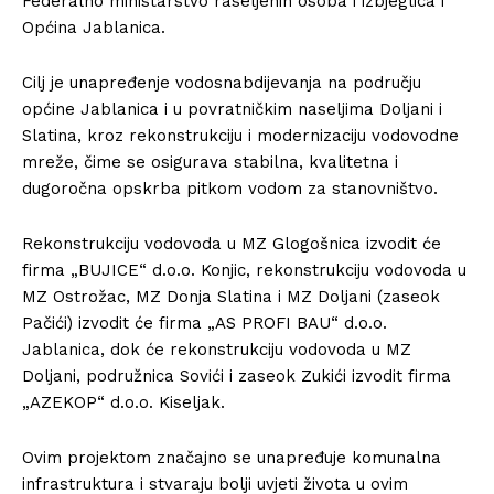
Federalno ministarstvo raseljenih osoba i izbjeglica i
Općina Jablanica.
Cilj je unapređenje vodosnabdijevanja na području
općine Jablanica i u povratničkim naseljima Doljani i
Slatina, kroz rekonstrukciju i modernizaciju vodovodne
mreže, čime se osigurava stabilna, kvalitetna i
dugoročna opskrba pitkom vodom za stanovništvo.
Rekonstrukciju vodovoda u MZ Glogošnica izvodit će
firma „BUJICE“ d.o.o. Konjic, rekonstrukciju vodovoda u
MZ Ostrožac, MZ Donja Slatina i MZ Doljani (zaseok
Pačići) izvodit će firma „AS PROFI BAU“ d.o.o.
Jablanica, dok će rekonstrukciju vodovoda u MZ
Doljani, podružnica Sovići i zaseok Zukići izvodit firma
„AZEKOP“ d.o.o. Kiseljak.
Ovim projektom značajno se unapređuje komunalna
infrastruktura i stvaraju bolji uvjeti života u ovim