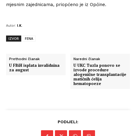
mjesnim zajednicama, priopćeno je iz Općine.
Autor:
I.K.
IZVOR
FENA
Prethodni članak
Naredni članak
U FBiH isplata invalidnina
U UKC Tuzla ponovo se
za august
izvode procedure
alogenične transplantacije
matičnih ćelija
hematopoeze
PODIJELI: