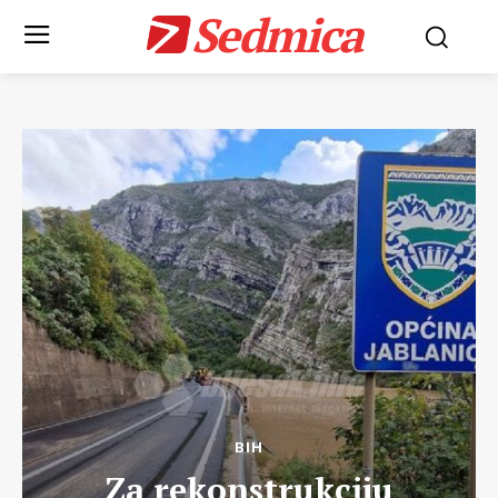
Sedmica
BIH
Za rekonstrukciju