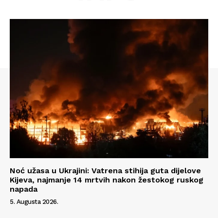
Noć užasa u Ukrajini: Vatrena stihija guta dijelove
Kijeva, najmanje 14 mrtvih nakon žestokog ruskog
Info
napada
5. Augusta 2026.
O nama