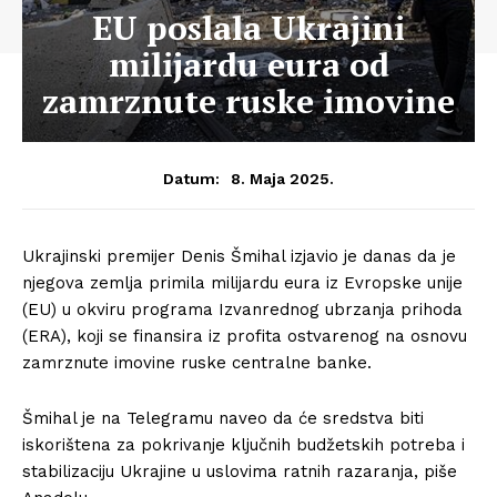
EU poslala Ukrajini
milijardu eura od
zamrznute ruske imovine
8. Maja 2025.
Datum:
Ukrajinski premijer Denis Šmihal izjavio je danas da je
njegova zemlja primila milijardu eura iz Evropske unije
(EU) u okviru programa Izvanrednog ubrzanja prihoda
(ERA), koji se finansira iz profita ostvarenog na osnovu
zamrznute imovine ruske centralne banke.
Šmihal je na Telegramu naveo da će sredstva biti
iskorištena za pokrivanje ključnih budžetskih potreba i
stabilizaciju Ukrajine u uslovima ratnih razaranja, piše