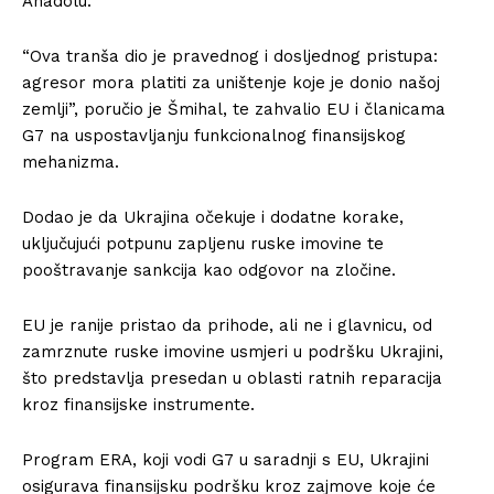
Anadolu.
“Ova tranša dio je pravednog i dosljednog pristupa:
agresor mora platiti za uništenje koje je donio našoj
zemlji”, poručio je Šmihal, te zahvalio EU i članicama
G7 na uspostavljanju funkcionalnog finansijskog
mehanizma.
Dodao je da Ukrajina očekuje i dodatne korake,
uključujući potpunu zapljenu ruske imovine te
pooštravanje sankcija kao odgovor na zločine.
EU je ranije pristao da prihode, ali ne i glavnicu, od
zamrznute ruske imovine usmjeri u podršku Ukrajini,
što predstavlja presedan u oblasti ratnih reparacija
kroz finansijske instrumente.
Program ERA, koji vodi G7 u saradnji s EU, Ukrajini
osigurava finansijsku podršku kroz zajmove koje će