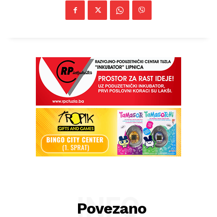
INFO
Povezano