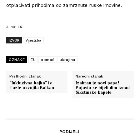
otplaćivati prihodima od zamrznute ruske imovine.
Autor:
I.K.
IZVOR
Vijesti.ba
OZNAKE
EU
pomoć
ukrajina
Prethodni članak
Naredni članak
“Inkluzivna bajka“ iz
Izabran je novi papa!
Tuzle osvojila Balkan
Pojavio se bijeli dim iznad
Sikstinske kapele
PODIJELI: