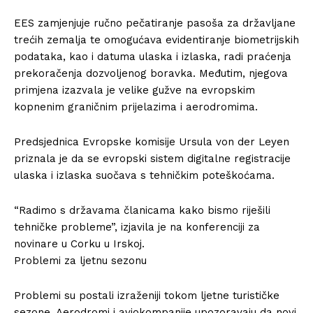
EES zamjenjuje ručno pečatiranje pasoša za državljane
trećih zemalja te omogućava evidentiranje biometrijskih
podataka, kao i datuma ulaska i izlaska, radi praćenja
prekoračenja dozvoljenog boravka. Međutim, njegova
primjena izazvala je velike gužve na evropskim
kopnenim graničnim prijelazima i aerodromima.
Predsjednica Evropske komisije Ursula von der Leyen
priznala je da se evropski sistem digitalne registracije
ulaska i izlaska suočava s tehničkim poteškoćama.
“Radimo s državama članicama kako bismo riješili
tehničke probleme”, izjavila je na konferenciji za
novinare u Corku u Irskoj.
Problemi za ljetnu sezonu
Problemi su postali izraženiji tokom ljetne turističke
sezone. Aerodromi i aviokompanije upozoravaju da novi