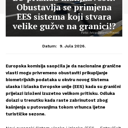
Obustavlja se primjena
EES sistema koji stvara
velike gužve na granici!?
Foto: Ivica Galović/Pixsell
9. Jula 2026.
Datum:
Europska komisija saopćila je da nacionalne granične
vlasti mogu privremeno obustaviti prikupljanje
biometrijskih podataka u okviru novog Sistema
ulaska i izlaska Evropske unije (EES) kada su granični
prijelazi izloženi izuzetno velikom pritisku. Odluka
dolazi u trenutku kada raste zabrinutost zbog
kašnjenja u putovanjima tokom vrhunca ljetne
turističke sezone.