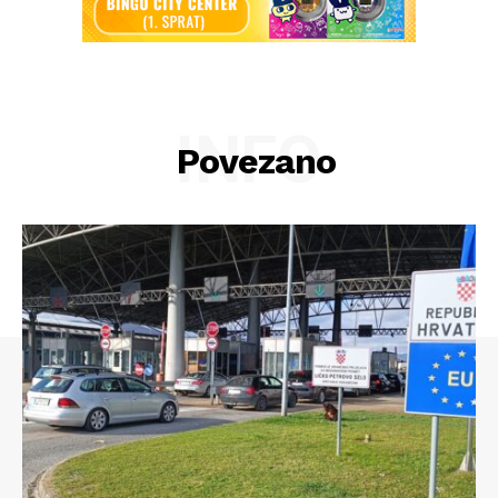
INFO
Povezano