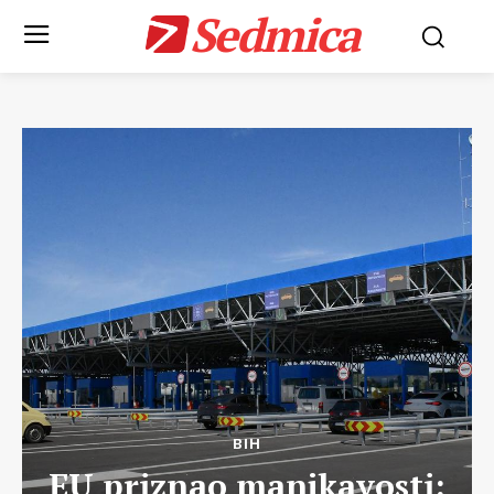
Sedmica
BIH
EU priznao manjkavosti: