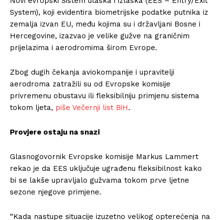
Novi evropski Sistem ulaska i izlaska (EES – Entry/Exit
System), koji evidentira biometrijske podatke putnika iz
zemalja izvan EU, među kojima su i državljani Bosne i
Hercegovine, izazvao je velike gužve na graničnim
prijelazima i aerodromima širom Evrope.
Zbog dugih čekanja aviokompanije i upravitelji
aerodroma zatražili su od Evropske komisije
privremenu obustavu ili fleksibilniju primjenu sistema
tokom ljeta,
piše Večernji list BiH
.
Provjere ostaju na snazi
Glasnogovornik Evropske komisije Markus Lammert
rekao je da EES uključuje ugrađenu fleksibilnost kako
bi se lakše upravljalo gužvama tokom prve ljetne
sezone njegove primjene.
“Kada nastupe situacije izuzetno velikog opterećenja na