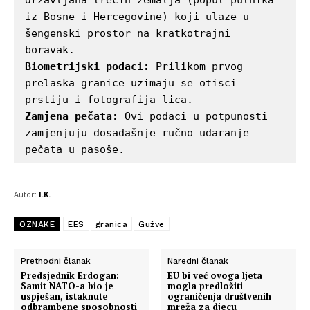
državljana trećih zemalja (poput putnika 
iz Bosne i Hercegovine) koji ulaze u 
šengenski prostor na kratkotrajni 
Biometrijski podaci:
 Prilikom prvog 
prelaska granice uzimaju se otisci 
Zamjena pečata:
 Ovi podaci u potpunosti 
zamjenjuju dosadašnje ručno udaranje 
pečata u pasoše.
Info
O nama
Autor:
I.K.
Kontakt
OZNAKE
EES
granica
Gužve
Impressum
Prethodni članak
Naredni članak
Predsjednik Erdogan:
EU bi već ovoga ljeta
Samit NATO-a bio je
mogla predložiti
uspješan, istaknute
ograničenja društvenih
odbrambene sposobnosti
mreža za djecu