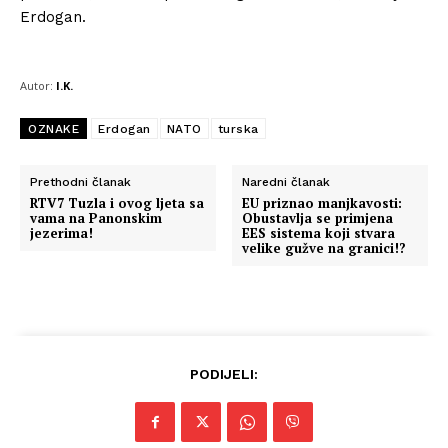
Erdogan.
Autor:
I.K.
OZNAKE
Erdogan
NATO
turska
Prethodni članak
Naredni članak
RTV7 Tuzla i ovog ljeta sa
EU priznao manjkavosti:
vama na Panonskim
Obustavlja se primjena
jezerima!
EES sistema koji stvara
velike gužve na granici!?
PODIJELI: