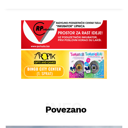
INFO
Povezano