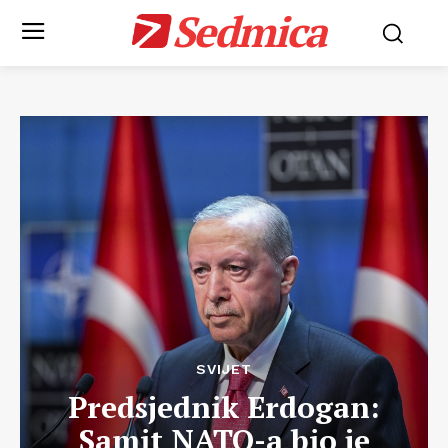
Sedmica
SVIJET
Predsjednik Erdogan:
Samit NATO-a bio je