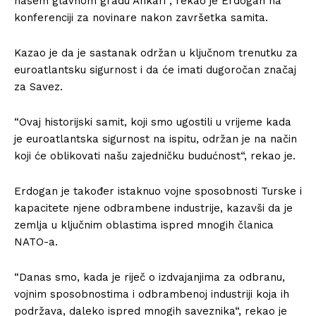
našem glavnom gradu Ankari“, rekao je Erdogan na
konferenciji za novinare nakon završetka samita.
Kazao je da je sastanak održan u ključnom trenutku za
euroatlantsku sigurnost i da će imati dugoročan značaj
za Savez.
“Ovaj historijski samit, koji smo ugostili u vrijeme kada
je euroatlantska sigurnost na ispitu, održan je na način
koji će oblikovati našu zajedničku budućnost“, rekao je.
Erdogan je također istaknuo vojne sposobnosti Turske i
kapacitete njene odbrambene industrije, kazavši da je
zemlja u ključnim oblastima ispred mnogih članica
NATO-a.
“Danas smo, kada je riječ o izdvajanjima za odbranu,
vojnim sposobnostima i odbrambenoj industriji koja ih
podržava, daleko ispred mnogih saveznika“, rekao je