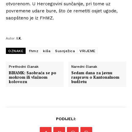
otvorenom. U Hercegovini sunčanije, pri tome uz
povremene udare bure, što će remetiti osjet ugode,
saopšteno je iz FHMZ.
Autor:
I.K.
OZNAKE
fhmz
kiša
Susnježica
VRIJEME
Prethodni članak
Naredni članak
BIHAMK: Saobraća se po
Sedam dana za javnu
mokrom ili vlažnom
raspravu o Kantonalnom
kolovozu
budžetu
PODIJELI: