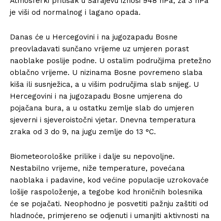
Atmosferki pritisak u Sarajevu iznosi 948 hPa, za 3 hPa
je viši od normalnog i lagano opada.
Danas će u Hercegovini i na jugozapadu Bosne
preovladavati sunčano vrijeme uz umjeren porast
naoblake poslije podne. U ostalim područjima pretežno
oblačno vrijeme. U nizinama Bosne povremeno slaba
kiša ili susnježica, a u višim područjima slab snijeg. U
Hercegovini i na jugozapadu Bosne umjerena do
pojačana bura, a u ostatku zemlje slab do umjeren
sjeverni i sjeveroistočni vjetar. Dnevna temperatura
zraka od 3 do 9, na jugu zemlje do 13 °C.
Biometeorološke prilike i dalje su nepovoljne.
Nestabilno vrijeme, niže temperature, povećana
naoblaka i padavine, kod većine populacije uzrokovaće
lošije raspoloženje, a tegobe kod hroničnih bolesnika
će se pojačati. Neophodno je posvetiti pažnju zaštiti od
hladnoće, primjereno se odjenuti i umanjiti aktivnosti na