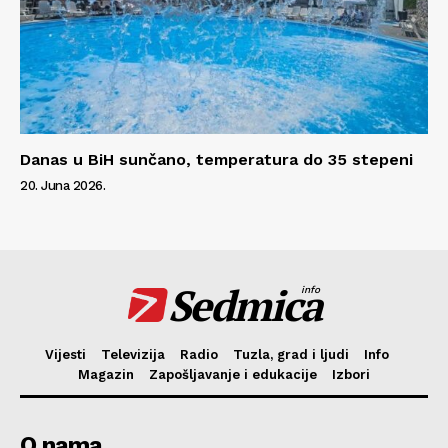
Danas u BiH sunčano, temperatura do 35 stepeni
20. Juna 2026.
Sedmica
info
Vijesti
Televizija
Radio
Tuzla, grad i ljudi
Info
Magazin
Zapošljavanje i edukacije
Izbori
O nama