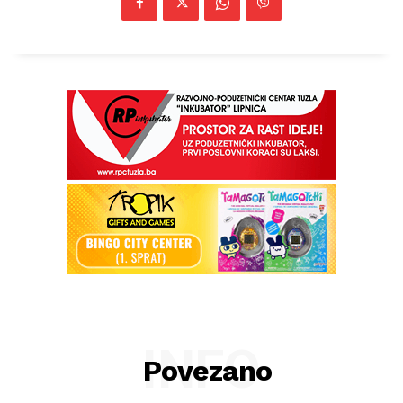
INFO
Povezano