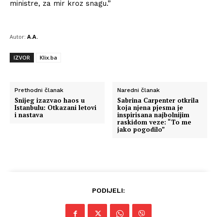
ministre, za mir kroz snagu.”
Autor:
A.A.
IZVOR
Klix.ba
Prethodni članak
Naredni članak
Snijeg izazvao haos u
Sabrina Carpenter otkrila
Istanbulu: Otkazani letovi
koja njena pjesma je
i nastava
inspirisana najbolnijim
raskidom veze: “To me
jako pogodilo”
PODIJELI: