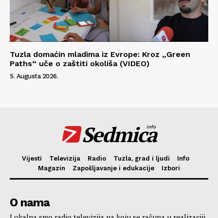
Tuzla domaćin mladima iz Evrope: Kroz „Green
Paths“ uče o zaštiti okoliša (VIDEO)
5. Augusta 2026.
Sedmica
info
Vijesti
Televizija
Radio
Tuzla, grad i ljudi
Info
Magazin
Zapošljavanje i edukacije
Izbori
O nama
Lokalna smo radio televizija na koju se računa u realizaciji