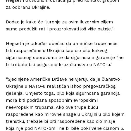
Hegseth u uvodnom obraćanju pred Kontakt grupom
za odbranu Ukrajine.
Dodao je kako će “jurenje za ovim iluzornim ciljem
samo produžiti rat i prouzrokovati još više patnje.”
Hegseth je također obećao da američke trupe neće
biti raspoređene u Ukrajinu kao dio bilo kakvog
sigurnosnog sporazuma te da sigurnosne garancije “ne
bi trebale biti osigurane kroz članstvo u NATO-u.”
“Sjedinjene Američke Države ne vjeruju da je članstvo
Ukrajine u NATO-u realističan ishod pregovaračkog
rješenja. Umjesto toga, bilo koja sigurnosna garancija
mora biti podržana sposobnim evropskim i
neevropskim trupama. Ako ove trupe budu
raspoređene kao mirovne snage u Ukrajini u bilo kojem
trenutku, trebale bi biti raspoređene kao dio misije
koja nije pod NATO-om i ne bi bile pokrivene članom 5.