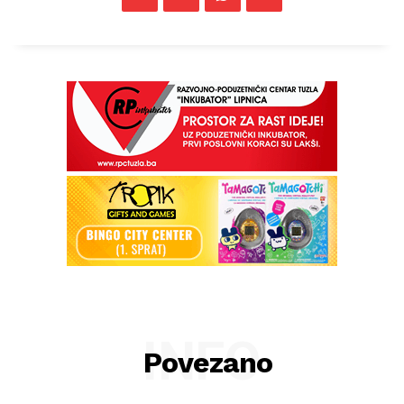
INFO
Povezano