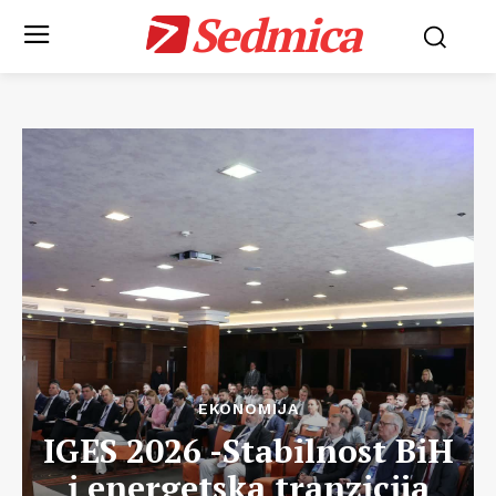
Sedmica
EKONOMIJA
IGES 2026 -Stabilnost BiH
i energetska tranzicija