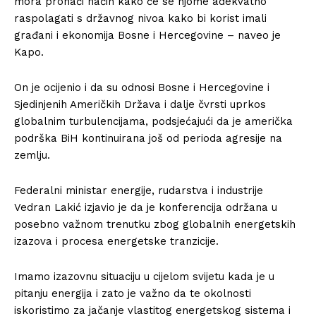
mora pronaći način kako će se njome adekvatno
raspolagati s državnog nivoa kako bi korist imali
građani i ekonomija Bosne i Hercegovine – naveo je
Kapo.
On je ocijenio i da su odnosi Bosne i Hercegovine i
Sjedinjenih Američkih Država i dalje čvrsti uprkos
globalnim turbulencijama, podsjećajući da je američka
podrška BiH kontinuirana još od perioda agresije na
zemlju.
Federalni ministar energije, rudarstva i industrije
Vedran Lakić izjavio je da je konferencija održana u
posebno važnom trenutku zbog globalnih energetskih
izazova i procesa energetske tranzicije.
Imamo izazovnu situaciju u cijelom svijetu kada je u
pitanju energija i zato je važno da te okolnosti
iskoristimo za jačanje vlastitog energetskog sistema i