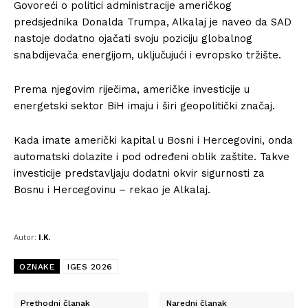
Govoreći o politici administracije američkog
O nama
predsjednika Donalda Trumpa, Alkalaj je naveo da SAD
Kontakt
nastoje dodatno ojačati svoju poziciju globalnog
Impressum
snabdijevača energijom, uključujući i evropsko tržište.
Prema njegovim riječima, američke investicije u
energetski sektor BiH imaju i širi geopolitički značaj.
Kada imate američki kapital u Bosni i Hercegovini, onda
automatski dolazite i pod određeni oblik zaštite. Takve
investicije predstavljaju dodatni okvir sigurnosti za
Bosnu i Hercegovinu – rekao je Alkalaj.
Autor:
I.K.
OZNAKE
IGES 2026
Prethodni članak
Naredni članak