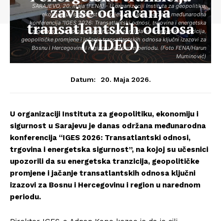
SARAJEVO, 20. maja (FENA) - U organizaciji Instituta za geopolitiku,
zavise od jačanja
ekonomiju i sigurnost u Sarajevu je danas održana međunarodna
transatlantskih odnosa
konferencija "IGES 2026: Transatlantski odnosi, trgovina i energetska
sigurnost", na kojoj su učesnici upozorili da su energetska tranzicija,
(VIDEO)
geopolitičke promjene i jačanje transatlantskih odnosa ključni izazovi za
Bosnu i Hercegovinu i region u narednom periodu. (Foto FENA/Harun
Muminović)
20. Maja 2026.
Datum:
U organizaciji Instituta za geopolitiku, ekonomiju i
sigurnost u Sarajevu je danas održana međunarodna
konferencija “IGES 2026: Transatlantski odnosi,
trgovina i energetska sigurnost”, na kojoj su učesnici
upozorili da su energetska tranzicija, geopolitičke
promjene i jačanje transatlantskih odnosa ključni
izazovi za Bosnu i Hercegovinu i region u narednom
periodu.