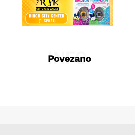
INFO
Povezano