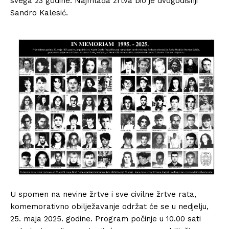
svega 23 godine. Najmlađa žrtva bio je dvogodišnji
Sandro Kalesić.
U spomen na nevine žrtve i sve civilne žrtve rata,
komemorativno obilježavanje održat će se u nedjelju,
25. maja 2025. godine. Program počinje u 10.00 sati