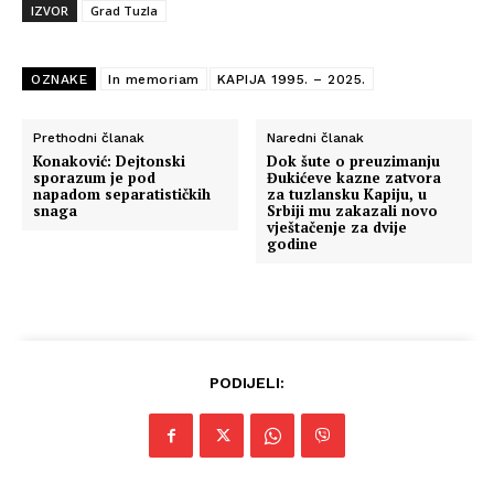
IZVOR
Grad Tuzla
OZNAKE
In memoriam
KAPIJA 1995. – 2025.
Prethodni članak
Naredni članak
Konaković: Dejtonski
Dok šute o preuzimanju
sporazum je pod
Đukićeve kazne zatvora
napadom separatističkih
za tuzlansku Kapiju, u
snaga
Srbiji mu zakazali novo
vještačenje za dvije
godine
PODIJELI: