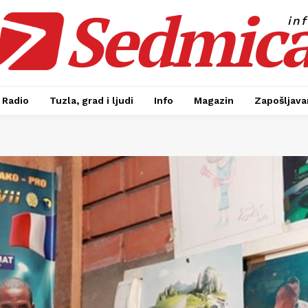
Sedmic
in
Radio
Tuzla, grad i ljudi
Info
Magazin
Zapošljavan