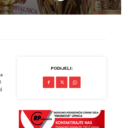
PODIJELI:
ma
i
j