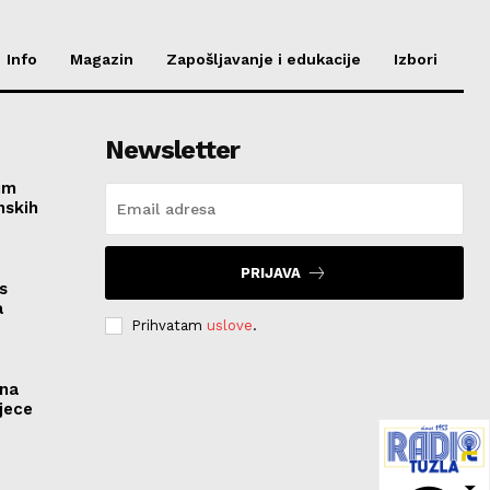
Info
Magazin
Zapošljavanje i edukacije
Izbori
Newsletter
im
nskih
PRIJAVA
s
a
Prihvatam
uslove
.
ona
jece