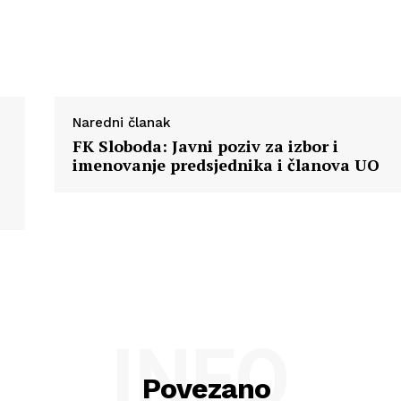
O nama
Kontakt
Impressum
Naredni članak
FK Sloboda: Javni poziv za izbor i
imenovanje predsjednika i članova UO
INFO
Povezano