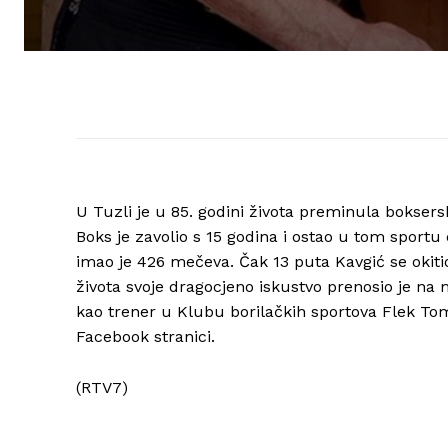
U Tuzli je u 85. godini života preminula boksers
Boks je zavolio s 15 godina i ostao u tom sportu 
imao je 426 mečeva. Čak 13 puta Kavgić se okiti
života svoje dragocjeno iskustvo prenosio je na m
kao trener u Klubu borilačkih sportova Flek Tom –
Facebook stranici.
(RTV7)