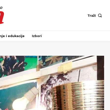
a
fo
Traži
je i edukacije
Izbori