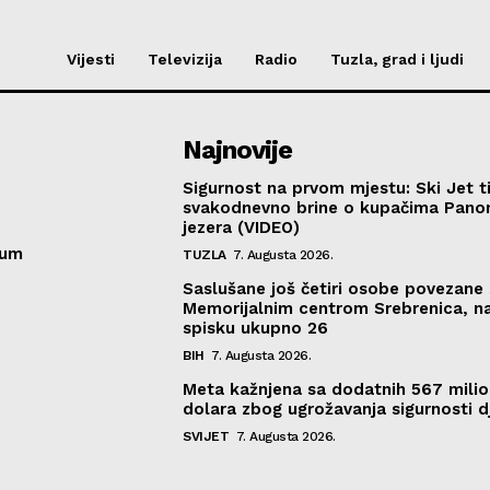
Vijesti
Televizija
Radio
Tuzla, grad i ljudi
Najnovije
Sigurnost na prvom mjestu: Ski Jet t
svakodnevno brine o kupačima Pano
jezera (VIDEO)
sum
TUZLA
7. Augusta 2026.
Saslušane još četiri osobe povezane 
Memorijalnim centrom Srebrenica, n
spisku ukupno 26
BIH
7. Augusta 2026.
Meta kažnjena sa dodatnih 567 mili
dolara zbog ugrožavanja sigurnosti d
SVIJET
7. Augusta 2026.