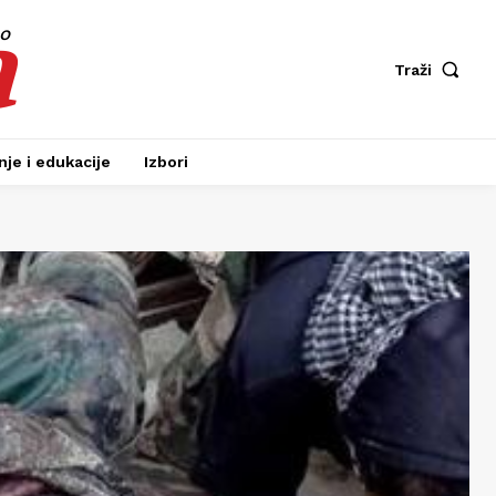
a
fo
Traži
je i edukacije
Izbori