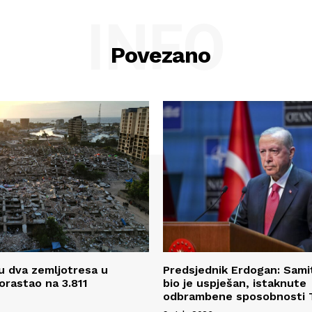
INFO
Povezano
 u dva zemljotresa u
Predsjednik Erdogan: Sam
orastao na 3.811
bio je uspješan, istaknute
odbrambene sposobnosti 