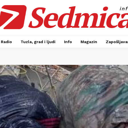
Sedmic
in
Radio
Tuzla, grad i ljudi
Info
Magazin
Zapošljavan