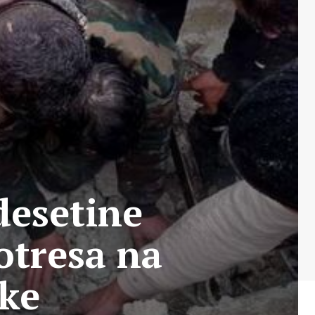
desetine
otresa na
ske