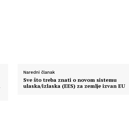
Info
O nama
Kontakt
Impressum
Naredni članak
Sve što treba znati o novom sistemu
h
ulaska/izlaska (EES) za zemlje izvan EU