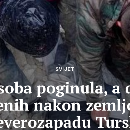
SVIJET
soba poginula, a 
enih nakon zemlj
everozapadu Tur