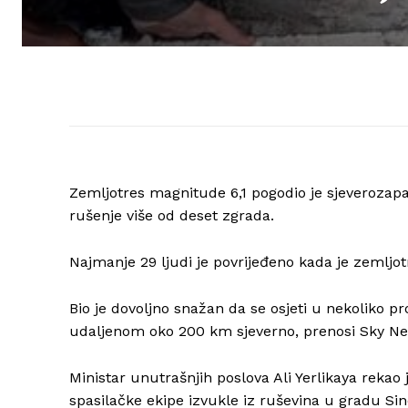
Zemljotres magnitude 6,1 pogodio je sjeverozap
rušenje više od deset zgrada.
Najmanje 29 ljudi je povrijeđeno kada je zemljotr
Bio je dovoljno snažan da se osjeti u nekoliko p
udaljenom oko 200 km sjeverno, prenosi Sky N
Ministar unutrašnjih poslova Ali Yerlikaya rekao
spasilačke ekipe izvukle iz ruševina u gradu Sin