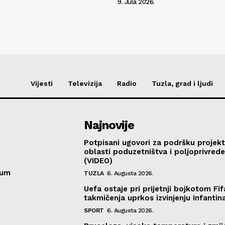
9. Jula 2026.
Vijesti
Televizija
Radio
Tuzla, grad i ljudi
Najnovije
Potpisani ugovori za podršku projekt
oblasti poduzetništva i poljoprivred
(VIDEO)
sum
TUZLA
6. Augusta 2026.
Uefa ostaje pri prijetnji bojkotom Fif
takmičenja uprkos izvinjenju Infantin
SPORT
6. Augusta 2026.