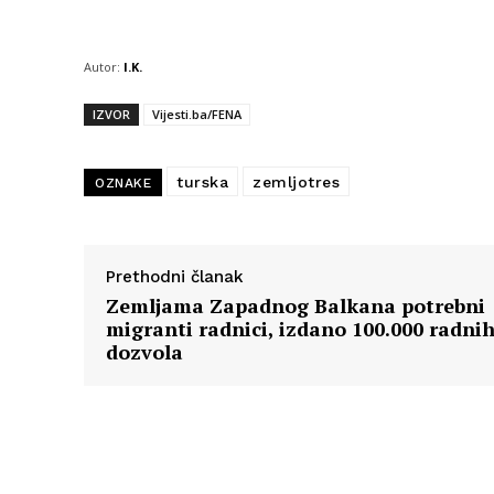
Autor:
I.K.
IZVOR
Vijesti.ba/FENA
turska
zemljotres
OZNAKE
Prethodni članak
Zemljama Zapadnog Balkana potrebni
migranti radnici, izdano 100.000 radni
dozvola