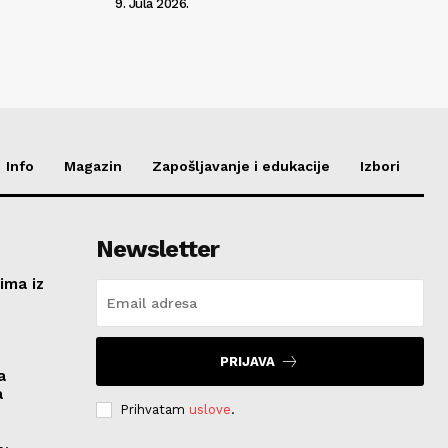
9. Jula 2026.
Info
Magazin
Zapošljavanje i edukacije
Izbori
Newsletter
ima iz
e
PRIJAVA
a
a
Prihvatam
uslove
.