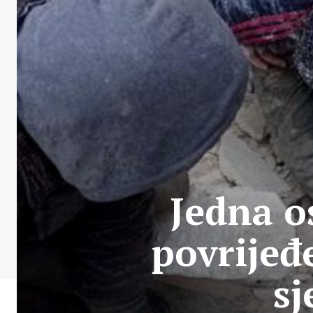
Jedna o
povrijeđ
sj