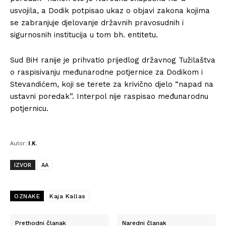
usvojila, a Dodik potpisao ukaz o objavi zakona kojima
se zabranjuje djelovanje državnih pravosudnih i
sigurnosnih institucija u tom bh. entitetu.
Sud BiH ranije je prihvatio prijedlog državnog Tužilaštva
o raspisivanju međunarodne potjernice za Dodikom i
Stevandićem, koji se terete za krivično djelo “napad na
ustavni poredak”. Interpol nije raspisao međunarodnu
potjernicu.
Autor:
I.K.
IZVOR
AA
OZNAKE
Kaja Kallas
Prethodni članak
Naredni članak