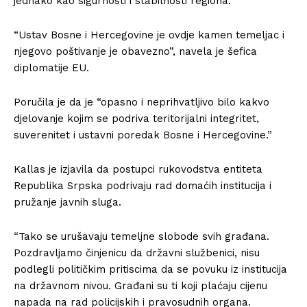
jednako kao sigurnosti i stabilnosti regiona.
“Ustav Bosne i Hercegovine je ovdje kamen temeljac i
njegovo poštivanje je obavezno”, navela je šefica
diplomatije EU.
Poručila je da je “opasno i neprihvatljivo bilo kakvo
djelovanje kojim se podriva teritorijalni integritet,
suverenitet i ustavni poredak Bosne i Hercegovine.”
Kallas je izjavila da postupci rukovodstva entiteta
Republika Srpska podrivaju rad domaćih institucija i
pružanje javnih sluga.
“Tako se urušavaju temeljne slobode svih građana.
Pozdravljamo činjenicu da državni službenici, nisu
podlegli političkim pritiscima da se povuku iz institucija
na državnom nivou. Građani su ti koji plaćaju cijenu
napada na rad policijskih i pravosudnih organa.