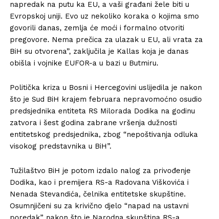
napredak na putu ka EU, a vaši građani žele biti u
Evropskoj uniji. Evo uz nekoliko koraka o kojima smo
govorili danas, zemlja će moći i formalno otvoriti
pregovore. Nema prečica za ulazak u EU, ali vrata za
BiH su otvorena”, zaključila je Kallas koja je danas
obišla i vojnike EUFOR-a u bazi u Butmiru.
Politička kriza u Bosni i Hercegovini uslijedila je nakon
što je Sud BiH krajem februara nepravomoćno osudio
predsjednika entiteta RS Milorada Dodika na godinu
zatvora i šest godina zabrane vršenja dužnosti
entitetskog predsjednika, zbog “nepoštivanja odluka
visokog predstavnika u BiH”.
Tužilaštvo BiH je potom izdalo nalog za privođenje
Dodika, kao i premijera RS-a Radovana Viškovića i
Nenada Stevandića, čelnika entitetske skupštine.
Osumnjičeni su za krivično djelo “napad na ustavni
poredak” nakon što je Narodna skupština RS-a