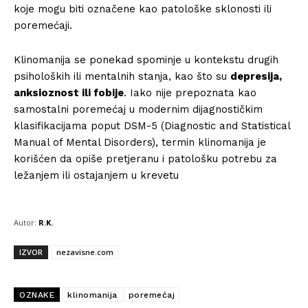
koje mogu biti označene kao patološke sklonosti ili
poremećaji.
Klinomanija se ponekad spominje u kontekstu drugih
psiholoških ili mentalnih stanja, kao što su
depresija,
anksioznost ili fobije
. Iako nije prepoznata kao
samostalni poremećaj u modernim dijagnostičkim
klasifikacijama poput DSM-5 (Diagnostic and Statistical
Manual of Mental Disorders), termin klinomanija je
korišćen da opiše pretjeranu i patološku potrebu za
ležanjem ili ostajanjem u krevetu
Autor:
R.K.
IZVOR
nezavisne.com
OZNAKE
klinomanija
poremećaj