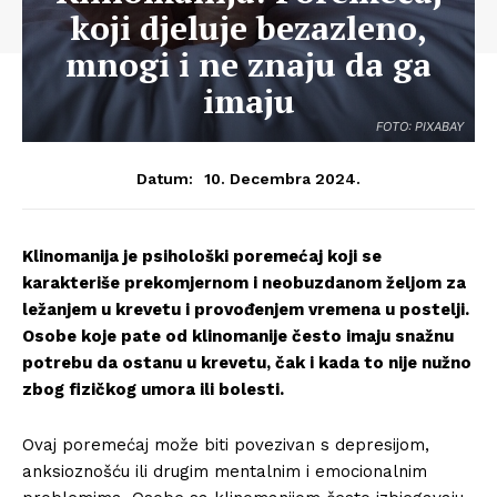
koji djeluje bezazleno,
mnogi i ne znaju da ga
imaju
FOTO: PIXABAY
10. Decembra 2024.
Datum:
Klinomanija je psihološki poremećaj koji se
karakteriše prekomjernom i neobuzdanom željom za
ležanjem u krevetu i provođenjem vremena u postelji.
Osobe koje pate od klinomanije često imaju snažnu
potrebu da ostanu u krevetu, čak i kada to nije nužno
zbog fizičkog umora ili bolesti.
Ovaj poremećaj može biti povezivan s depresijom,
anksioznošću ili drugim mentalnim i emocionalnim