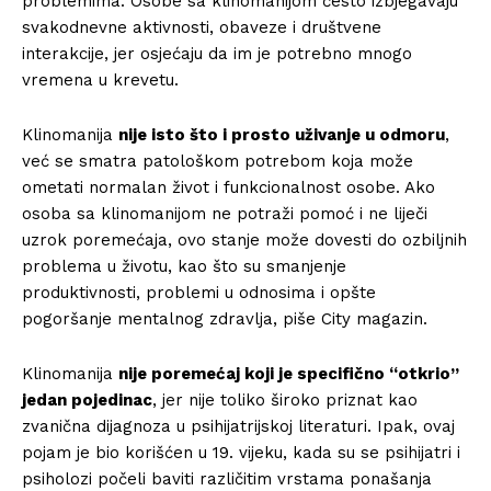
problemima. Osobe sa klinomanijom često izbjegavaju
svakodnevne aktivnosti, obaveze i društvene
interakcije, jer osjećaju da im je potrebno mnogo
vremena u krevetu.
Klinomanija
nije isto što i prosto uživanje u odmoru
,
već se smatra patološkom potrebom koja može
ometati normalan život i funkcionalnost osobe. Ako
osoba sa klinomanijom ne potraži pomoć i ne liječi
uzrok poremećaja, ovo stanje može dovesti do ozbiljnih
problema u životu, kao što su smanjenje
produktivnosti, problemi u odnosima i opšte
pogoršanje mentalnog zdravlja, piše City magazin.
Klinomanija
nije poremećaj koji je specifično “otkrio”
jedan pojedinac
, jer nije toliko široko priznat kao
zvanična dijagnoza u psihijatrijskoj literaturi. Ipak, ovaj
pojam je bio korišćen u 19. vijeku, kada su se psihijatri i
psiholozi počeli baviti različitim vrstama ponašanja