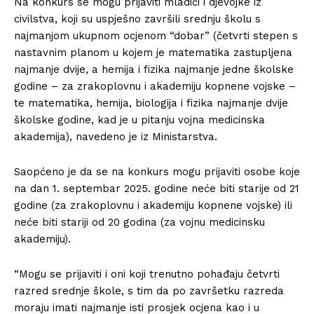
Na konkurs se mogu prijaviti mladići i djevojke iz
civilstva, koji su uspješno završili srednju školu s
najmanjom ukupnom ocjenom “dobar” (četvrti stepen s
nastavnim planom u kojem je matematika zastupljena
najmanje dvije, a hemija i fizika najmanje jedne školske
godine – za zrakoplovnu i akademiju kopnene vojske –
te matematika, hemija, biologija i fizika najmanje dvije
školske godine, kad je u pitanju vojna medicinska
akademija), navedeno je iz Ministarstva.
Saopćeno je da se na konkurs mogu prijaviti osobe koje
na dan 1. septembar 2025. godine neće biti starije od 21
godine (za zrakoplovnu i akademiju kopnene vojske) ili
neće biti stariji od 20 godina (za vojnu medicinsku
akademiju).
“Mogu se prijaviti i oni koji trenutno pohađaju četvrti
razred srednje škole, s tim da po završetku razreda
moraju imati najmanje isti prosjek ocjena kao i u