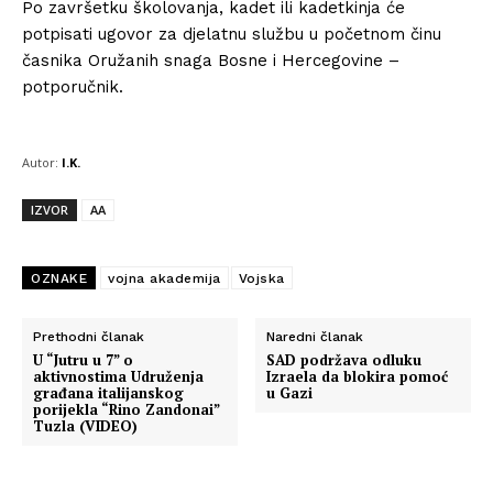
Po završetku školovanja, kadet ili kadetkinja će
potpisati ugovor za djelatnu službu u početnom činu
časnika Oružanih snaga Bosne i Hercegovine –
potporučnik.
Autor:
I.K.
IZVOR
AA
OZNAKE
vojna akademija
Vojska
Prethodni članak
Naredni članak
U “Jutru u 7” o
SAD podržava odluku
aktivnostima Udruženja
Izraela da blokira pomoć
građana italijanskog
u Gazi
porijekla “Rino Zandonai”
Tuzla (VIDEO)