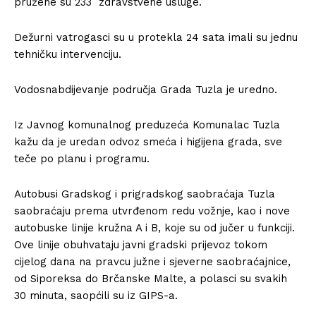
pružene su 233 zdravstvene usluge.
Dežurni vatrogasci su u protekla 24 sata imali su jednu
tehničku intervenciju.
Vodosnabdijevanje područja Grada Tuzla je uredno.
Iz Javnog komunalnog preduzeća Komunalac Tuzla
kažu da je uredan odvoz smeća i higijena grada, sve
teče po planu i programu.
Autobusi Gradskog i prigradskog saobraćaja Tuzla
saobraćaju prema utvrđenom redu vožnje, kao i nove
autobuske linije kružna A i B, koje su od jučer u funkciji.
Ove linije obuhvataju javni gradski prijevoz tokom
cijelog dana na pravcu južne i sjeverne saobraćajnice,
od Siporeksa do Brčanske Malte, a polasci su svakih
30 minuta, saopćili su iz GIPS-a.