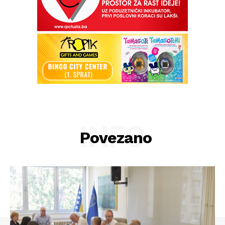
INFO
Povezano