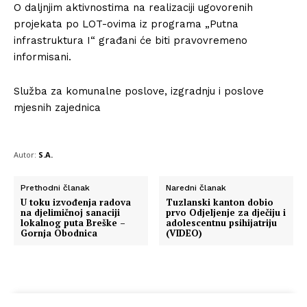
O daljnjim aktivnostima na realizaciji ugovorenih
projekata po LOT-ovima iz programa „Putna
infrastruktura I“ građani će biti pravovremeno
informisani.
Služba za komunalne poslove, izgradnju i poslove
mjesnih zajednica
Autor:
S.A.
Prethodni članak
Naredni članak
U toku izvođenja radova
Tuzlanski kanton dobio
na djelimičnoj sanaciji
prvo Odjeljenje za dječiju i
lokalnog puta Breške –
adolescentnu psihijatriju
Gornja Obodnica
(VIDEO)