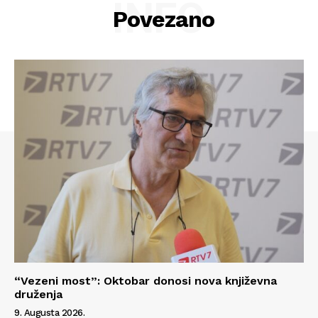
INFO
Povezano
Info
“Vezeni most”: Oktobar donosi nova književna
O nama
druženja
Kontakt
9. Augusta 2026.