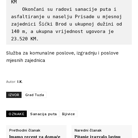
KM

    Okončani su radovi sanacije puta i 
asfaltiranje u naselju Prisade u mjesnoj 
zajednici Šićki Brod u ukupnoj dužini od 
140 m, a ukupna vrijednost ugovora je 
23.520 KM.
Služba za komunalne poslove, izgradnju i poslove
mjesnih zajednica
Autor:
I.K.
IZVOR
Grad Tuzla
OZNAKE
Sanacija puta
šljivice
Prethodni članak
Naredni članak
Imamo recept za domaće
Pitanje izazvalo lavinu