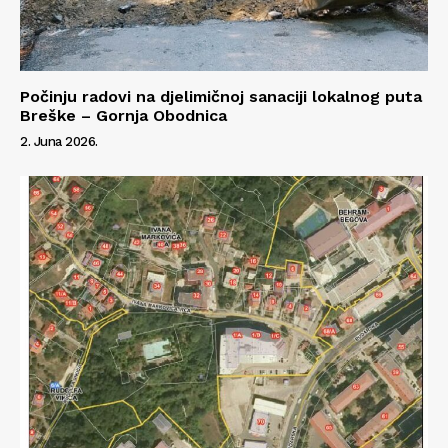
Info
Počinju radovi na djelimičnoj sanaciji lokalnog puta
O nama
Breške – Gornja Obodnica
Kontakt
2. Juna 2026.
Impressum