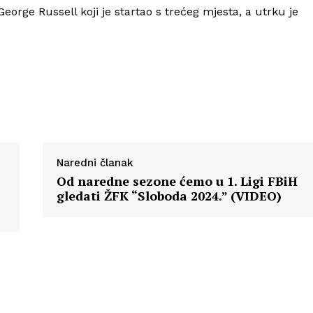
eorge Russell koji je startao s trećeg mjesta, a utrku je
Info
O nama
Kontakt
Impressum
Naredni članak
Od naredne sezone ćemo u 1. Ligi FBiH
gledati ŽFK “Sloboda 2024.” (VIDEO)