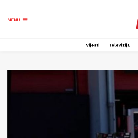
MENU
Vijesti
Televizija