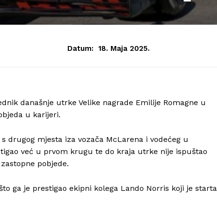
Datum:
18. Maja 2025.
ednik današnje utrke Velike nagrade Emilije Romagne u
objeda u karijeri.
ao s drugog mjesta iza vozača McLarena i vodećeg u
stigao već u prvom krugu te do kraja utrke nije ispuštao
 uzastopne pobjede.
što ga je prestigao ekipni kolega Lando Norris koji je start