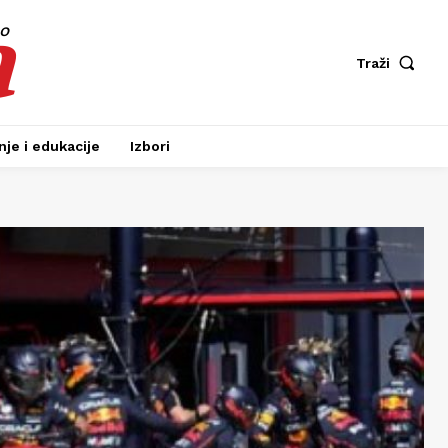
a
fo
Traži
je i edukacije
Izbori