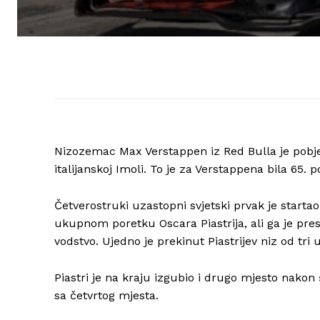
Nizozemac Max Verstappen iz Red Bulla je pobj
italijanskoj Imoli. To je za Verstappena bila 65. p
Četverostruki uzastopni svjetski prvak je start
ukupnom poretku Oscara Piastrija, ali ga je pre
vodstvo. Ujedno je prekinut Piastrijev niz od tri
Piastri je na kraju izgubio i drugo mjesto nakon 
sa četvrtog mjesta.