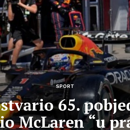
SPORT
tvario 65. pobjed
io McLaren “u pr