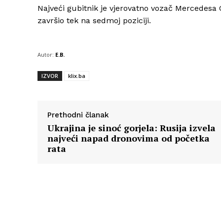
Najveći gubitnik je vjerovatno vozač Mercedesa G
završio tek na sedmoj poziciji.
Autor:
E.B.
IZVOR
klix.ba
Prethodni članak
Ukrajina je sinoć gorjela: Rusija izvela
najveći napad dronovima od početka
rata