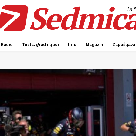
Sedmic
in
Radio
Tuzla, grad i ljudi
Info
Magazin
Zapošljavan