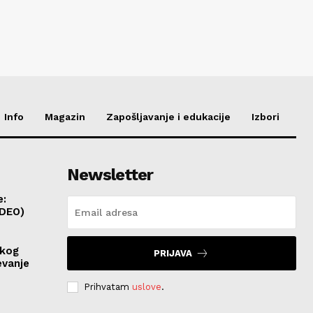
Info
Magazin
Zapošljavanje i edukacije
Izbori
Newsletter
e:
IDEO)
skog
PRIJAVA
evanje
Prihvatam
uslove
.