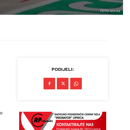
FOTO: klix.ba
PODIJELI:
ao