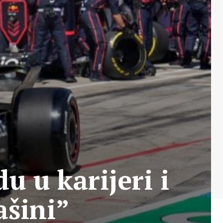
u u karijeri i
ašini”