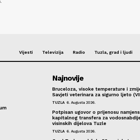
.
Vijesti
Televizija
Radio
Tuzla, grad i ljudi
Najnovije
Bruceloza, visoke temperature i zmij
Savjeti veterinara za sigurno ljeto (V
TUZLA
6. Augusta 2026.
sum
Potpisan ugovor o prijenosu namjen
kapitalnog transfera za vodosnabdij
visinskih dijelova Tuzle
TUZLA
6. Augusta 2026.