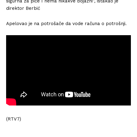
sigurna za piće I nema nikakve bojazni”, istakao je
direktor Berbić
Apelovao je na potrošače da vode računa o potrošnji.
(RTV7)