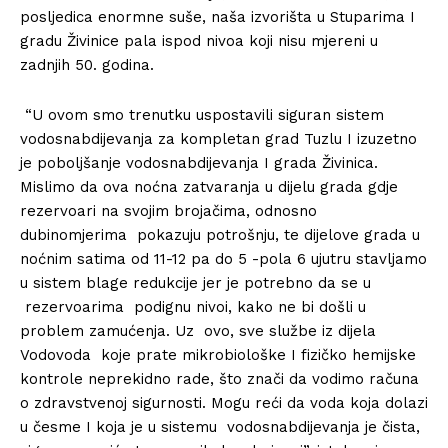
posljedica enormne suše, naša izvorišta u Stuparima I
gradu Živinice pala ispod nivoa koji nisu mjereni u
zadnjih 50. godina.
“U ovom smo trenutku uspostavili siguran sistem
vodosnabdijevanja za kompletan grad Tuzlu I izuzetno
je poboljšanje vodosnabdijevanja I grada Živinica.
Mislimo da ova noćna zatvaranja u dijelu grada gdje
rezervoari na svojim brojačima, odnosno
dubinomjerima pokazuju potrošnju, te dijelove grada u
noćnim satima od 11-12 pa do 5 -pola 6 ujutru stavljamo
u sistem blage redukcije jer je potrebno da se u
rezervoarima podignu nivoi, kako ne bi došli u
problem zamućenja. Uz ovo, sve službe iz dijela
Vodovoda koje prate mikrobiološke I fizičko hemijske
kontrole neprekidno rade, što znači da vodimo računa
o zdravstvenoj sigurnosti. Mogu reći da voda koja dolazi
u česme I koja je u sistemu vodosnabdijevanja je čista,