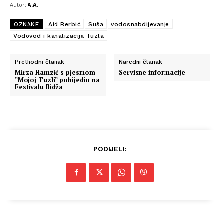
Autor:
A.A.
OZNAKE
Aid Berbić
Suša
vodosnabdijevanje
Vodovod i kanalizacija Tuzla
Prethodni članak
Naredni članak
Mirza Hamzić s pjesmom
Servisne informacije
”Mojoj Tuzli” pobijedio na
Festivalu Ilidža
PODIJELI: