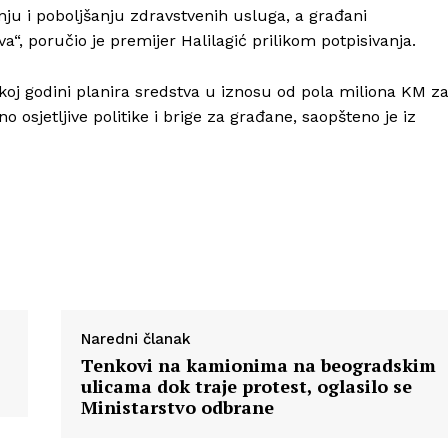
anju i poboljšanju zdravstvenih usluga, a građani
, poručio je premijer Halilagić prilikom potpisivanja.
Info
oj godini planira sredstva u iznosu od pola miliona KM z
 osjetljive politike i brige za građane, saopšteno je iz
O nama
Kontakt
Impressum
Naredni članak
Tenkovi na kamionima na beogradskim
ulicama dok traje protest, oglasilo se
Ministarstvo odbrane