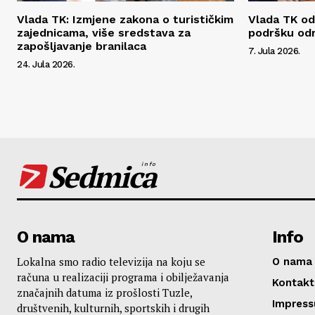
Vlada TK: Izmjene zakona o turističkim
Vlada TK od
zajednicama, više sredstava za
podršku od
zapošljavanje branilaca
7. Jula 2026.
24. Jula 2026.
Sedmica
info
O nama
Info
Lokalna smo radio televizija na koju se
O nama
računa u realizaciji programa i obilježavanja
Kontakt
značajnih datuma iz prošlosti Tuzle,
Impres
društvenih, kulturnih, sportskih i drugih