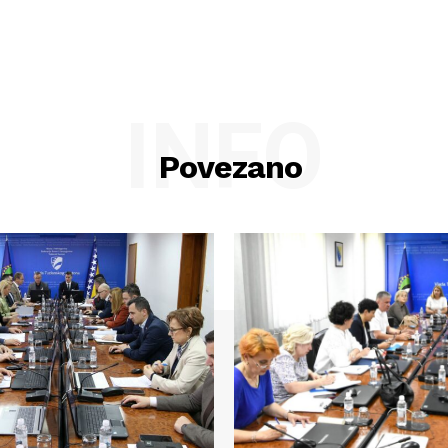
INFO
Povezano