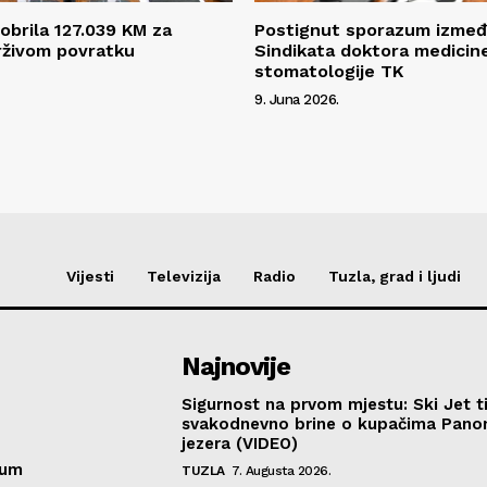
obrila 127.039 KM za
Postignut sporazum izmeđ
rživom povratku
Sindikata doktora medicine
stomatologije TK
9. Juna 2026.
Vijesti
Televizija
Radio
Tuzla, grad i ljudi
Najnovije
Sigurnost na prvom mjestu: Ski Jet t
svakodnevno brine o kupačima Pano
jezera (VIDEO)
sum
TUZLA
7. Augusta 2026.