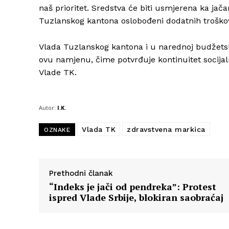
naš prioritet. Sredstva će biti usmjerena ka jač
Tuzlanskog kantona oslobođeni dodatnih troškova“
Vlada Tuzlanskog kantona i u narednoj budžetsk
ovu namjenu, čime potvrđuje kontinuitet socijalno
Vlade TK.
Autor:
I.K.
Vlada TK
zdravstvena markica
OZNAKE
Prethodni članak
“Indeks je jači od pendreka”: Protest
ispred Vlade Srbije, blokiran saobraćaj