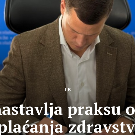
TK
astavlja praksu 
plaćanja zdravst