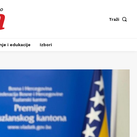
a
fo
Traži
je i edukacije
Izbori