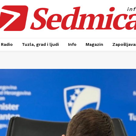
Sedmic
in
Radio
Tuzla, grad i ljudi
Info
Magazin
Zapošljavan