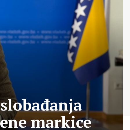
oslobađanja
vene markice