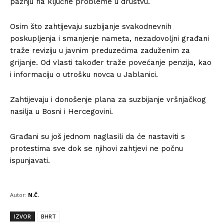
pažnju na ključne probleme u društvu.
Osim što zahtijevaju suzbijanje svakodnevnih
poskupljenja i smanjenje nameta, nezadovoljni građani
traže reviziju u javnim preduzećima zaduženim za
grijanje. Od vlasti također traže povećanje penzija, kao
i informaciju o utrošku novca u Jablanici.
Zahtijevaju i donošenje plana za suzbijanje vršnjačkog
nasilja u Bosni i Hercegovini.
Građani su još jednom naglasili da će nastaviti s
protestima sve dok se njihovi zahtjevi ne počnu
ispunjavati.
Autor:
N.Č.
IZVOR
BHRT